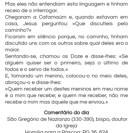
Mas eles não entendiam esta linguagem e tinham
receio de o interrogar.
Chegaram a Cafarnaúm e, quando estavam em
casa, Jesus perguntou: «Que discutíeis pelo
caminho?»
Ficaram em silêncio porque, no caminho, tinham
discutido uns com os outros sobre qual deles era o
maior.
Sentando-se, chamou os Doze e disse-lhes: «Se
alguém quiser ser o primeiro, seja o último de
todos e o servo de todos.»
E, tomando um menino, colocou-o no meio deles,
abraçou-o e disse-lhes:
«Quem receber um destes meninos em meu nome
é a mim que recebe; e quem me receber, não me
recebe a mim mas àquele que me enviou.»
Comentário do dia
São Gregório de Nazianzo (330-390), bispo, doutor
da Igreja
Homilia para a Páscoa; PG 36, 624