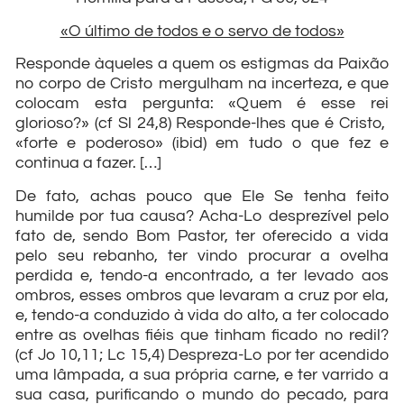
«O último de todos e o servo de todos»
Responde àqueles a quem os estigmas da Paixão
no corpo de Cristo mergulham na incerteza, e que
colocam esta pergunta: «Quem é esse rei
glorioso?» (cf Sl 24,8) Responde-lhes que é Cristo,
«forte e poderoso» (ibid) em tudo o que fez e
continua a fazer. […]
De fato, achas pouco que Ele Se tenha feito
humilde por tua causa? Acha-Lo desprezível pelo
fato de, sendo Bom Pastor, ter oferecido a vida
pelo seu rebanho, ter vindo procurar a ovelha
perdida e, tendo-a encontrado, a ter levado aos
ombros, esses ombros que levaram a cruz por ela,
e, tendo-a conduzido à vida do alto, a ter colocado
entre as ovelhas fiéis que tinham ficado no redil?
(cf Jo 10,11; Lc 15,4) Despreza-Lo por ter acendido
uma lâmpada, a sua própria carne, e ter varrido a
sua casa, purificando o mundo do pecado, para