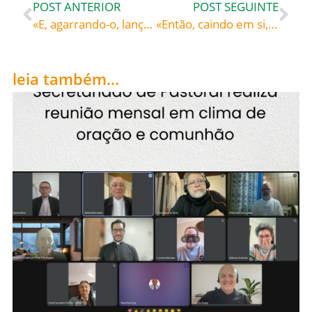
POST ANTERIOR
POST SEGUINTE
«E, agarrando-o, lançaram-no fora da vinha e mataram-no.» – São Boaventura (1221-1274), franciscano, doutor da Igreja
«Então, caindo em si, disse: […] eu aqui a morrer de fome! Vou-me embora, vou ter com meu pai» – Isaac da Estrela (?-c. 1171), monge cisterciense
leia também...