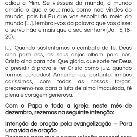
odiou a Mim. Se viésseis do mundo, o mundo
amaria o que é seu; mas, como não vindes do
mundo, pois fui Eu que vos escolhi do meio do
mundo […], lembrai-vos da palavra que vos disse:
o servo não é mais que o seu senhor» (Jo 15,18-
20).
[…] Quando sustentamos o combate da fé, Deus
olha para nós, os seus anjos olham para nós,
Cristo olha para nós. Que glória, que sorte ter Deus
a presidir à prova e ter Cristo como juiz, quando
formos coroados! Armemo-nos, portanto, irmãos
caríssimos, com todas as nossas forças,
preparemo-nos para a luta de alma imaculada, fé
plena e coragem generosa.
Com o Papa e toda a Igreja, neste mês de
dezembro, rezemos na seguinte intenção:
I
ntenção de oração pela evangelização – Para
uma vida de oração