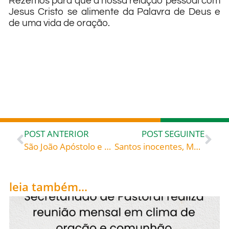
Rezemos para que a nossa relação pessoal com
Jesus Cristo se alimente da Palavra de Deus e
de uma vida de oração.
POST ANTERIOR
POST SEGUINTE
São João Apóstolo e Evangelista (+ Éfeso, Século I), celebrado hoje, 27, roga por todos nós!
Santos inocentes, Mártires (Séc. I), celebrados hoje, 28, rogai por todos nós!
leia também...