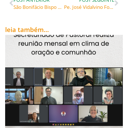
São Bonifácio Bispo e Mártir. (+ Frísia, 754), celebrado hoje, 05, roga por todos nós e ajuda-nos a livrar-nos do coronavírus!
Pe. José Vidalvino Fontanella, Administrador Paroquial da Paróquia Imaculada Conceição, Rio dos Cedros, de 2013 a 30 de maio de 2020
leia também...