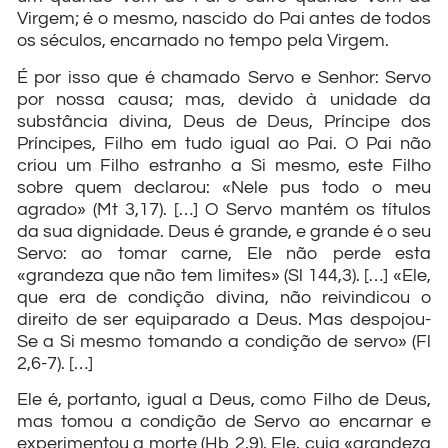
Virgem; é o mesmo, nascido do Pai antes de todos
os séculos, encarnado no tempo pela Virgem.
É por isso que é chamado Servo e Senhor: Servo
por nossa causa; mas, devido à unidade da
substância divina, Deus de Deus, Príncipe dos
Príncipes, Filho em tudo igual ao Pai. O Pai não
criou um Filho estranho a Si mesmo, este Filho
sobre quem declarou: «Nele pus todo o meu
agrado» (Mt 3,17). […] O Servo mantém os títulos
da sua dignidade. Deus é grande, e grande é o seu
Servo: ao tomar carne, Ele não perde esta
«grandeza que não tem limites» (Sl 144,3). […] «Ele,
que era de condição divina, não reivindicou o
direito de ser equiparado a Deus. Mas despojou-
Se a Si mesmo tomando a condição de servo» (Fl
2,6-7). […]
Ele é, portanto, igual a Deus, como Filho de Deus,
mas tomou a condição de Servo ao encarnar e
experimentou a morte (Hb 2,9), Ele, cuja «grandeza