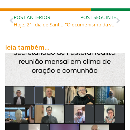
POST ANTERIOR
POST SEGUINTE
Hoje, 21, dia de Santa Inês, martirizada aos 13 anos de idade, ícone da inocência cristã – Rogue ela por todos nós!
“O ecumenismo da vida leva-nos à unidade” – afirma o Cardeal Kurt Koch, Pres. do Pontifício Conselho para a Promoção da Unidade dos Cristãos
leia também...