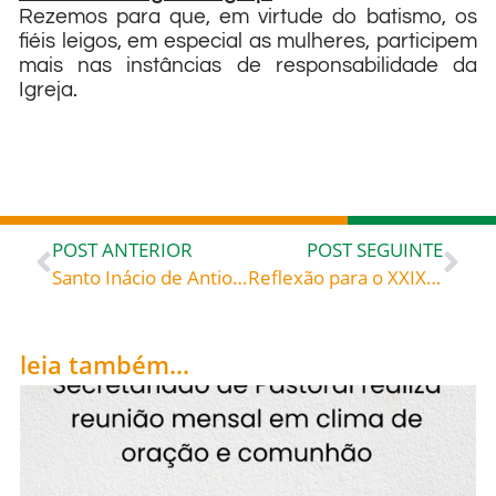
Rezemos para que, em virtude do batismo, os
fiéis leigos, em especial as mulheres, participem
mais nas instâncias de responsabilidade da
Igreja.
POST ANTERIOR
POST SEGUINTE
Santo Inácio de Antioquia (35-107), celebrado hoje, 17, roga por todos nós, principalmente para que tenhamos saúde de alma e corpo!
Reflexão para o XXIX Domingo do Tempo Comum – Devolver a César o que é de César, significa dizer não a tudo que explora e domina; devolver a Deus o que é Dele, é lutar pela libertação de todos, para que todos tenham vida.
leia também...