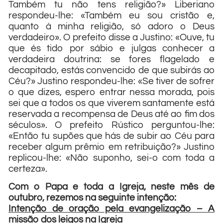
Também tu não tens religião?» Liberiano
respondeu-lhe: «Também eu sou cristão e,
quanto à minha religião, só adoro o Deus
verdadeiro». O prefeito disse a Justino: «Ouve, tu
que és tido por sábio e julgas conhecer a
verdadeira doutrina: se fores flagelado e
decapitado, estás convencido de que subirás ao
Céu?» Justino respondeu-lhe: «Se tiver de sofrer
o que dizes, espero entrar nessa morada, pois
sei que a todos os que viverem santamente está
reservada a recompensa de Deus até ao fim dos
séculos». O prefeito Rústico perguntou-lhe:
«Então tu supões que hás de subir ao Céu para
receber algum prêmio em retribuição?» Justino
replicou-lhe: «Não suponho, sei-o com toda a
certeza».
Com o Papa e toda a Igreja, neste mês de
outubro, rezemos na seguinte intenção:
Intenção de oração pela evangelização – A
missão dos leigos na Igreja