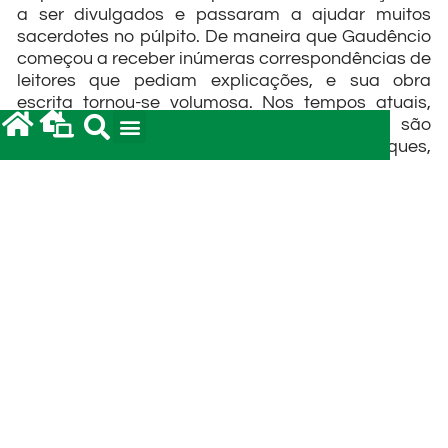
a ser divulgados e passaram a ajudar muitos
sacerdotes no púlpito. De maneira que Gaudêncio
começou a receber inúmeras correspondências de
leitores que pediam explicações, e sua obra
escrita tornou-se volumosa. Nos tempos atuais,
existem pouco mais de vinte sermões de são
Gaudêncio. O restante foi destruído em saques,
violações e incêndios patrocinados pelos
conquistadores pagãos ao longo dos séculos.
Quanto a ser bispo de Brescia, ele foi eleito pela
população, para suceder o bispo Filástrio, seu
amigo e admirador, falecido em 387. Gaudêncio
estava em peregrinação nos lugares santos da
Palestina, foi informado na sua viagem de retorno
e não queria o cargo em hipótese alguma. Foram
os amigos influentes do clero, como santo
Ambrósio, bispo de Milão, que o forçaram a
aceitar, porque sabiam do seu valor.
A pedido do papa Inocêncio I, ele integrou a