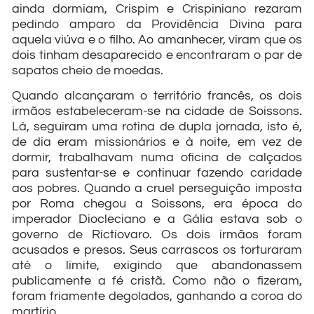
ainda dormiam, Crispim e Crispiniano rezaram
pedindo amparo da Providência Divina para
aquela viúva e o filho. Ao amanhecer, viram que os
dois tinham desaparecido e encontraram o par de
sapatos cheio de moedas.
Quando alcançaram o território francês, os dois
irmãos estabeleceram-se na cidade de Soissons.
Lá, seguiram uma rotina de dupla jornada, isto é,
de dia eram missionários e à noite, em vez de
dormir, trabalhavam numa oficina de calçados
para sustentar-se e continuar fazendo caridade
aos pobres. Quando a cruel perseguição imposta
por Roma chegou a Soissons, era época do
imperador Diocleciano e a Gália estava sob o
governo de Rictiovaro. Os dois irmãos foram
acusados e presos. Seus carrascos os torturaram
até o limite, exigindo que abandonassem
publicamente a fé cristã. Como não o fizeram,
foram friamente degolados, ganhando a coroa do
martírio.