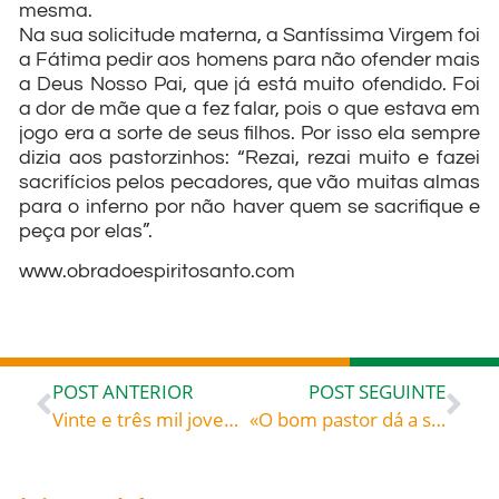
mesma.
Na sua solicitude materna, a Santíssima Virgem foi
a Fátima pedir aos homens para não ofender mais
a Deus Nosso Pai, que já está muito ofendido. Foi
a dor de mãe que a fez falar, pois o que estava em
jogo era a sorte de seus filhos. Por isso ela sempre
dizia aos pastorzinhos: “Rezai, rezai muito e fazei
sacrifícios pelos pecadores, que vão muitas almas
para o inferno por não haver quem se sacrifique e
peça por elas”.
www.obradoespiritosanto.com
POST ANTERIOR
POST SEGUINTE
Vinte e três mil jovens participaram do “Effeta” (Abra-te) na Paróquia São Domingos de Gusmão, Navegantes, dia 24 de abril
«O bom pastor dá a sua vida pelas ovelhas» (Jo 10,11) – São João Crisóstomo (c. 345-407), presbítero de Antioquia, bispo de Constantinopla, doutor da Igreja