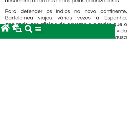
desumano dado aos índios pelos colonizadores.
Para defender os índios no novo continente,
Bartolomeu viajou várias vezes à Espanha,
apelando aos oficiais do governo e a todos que o
quisessem ouvir. Desde que ingressou na vida
religiosa dominicana, ele se dedicou à causa
indígena em defesa da vida, da liberdade e da
dignidade. Lutou, também, para que tivessem
direitos políticos, de povos livres e capazes de
realizar uma nova sociedade, mais próxima do
Evangelho.
A prioridade, para Bartolomeu, era a
evangelização. Com tal propósito, viajou pela
América Central fazendo um trabalho pioneiro,
registrando tudo em seus diários. Foi perseguido
pelos colonizadores espanhóis de São Domingos,
Peru, Nicarágua, Guatemala e do México. Neste
último país, foi nomeado bispo aos setenta anos
de idade, em 1544. Mas ficou apenas três anos em