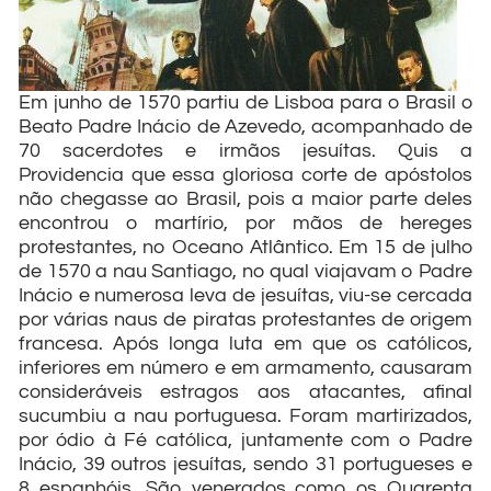
Em junho de 1570 partiu de Lisboa para o Brasil o
Beato Padre Inácio de Azevedo, acompanhado de
70 sacerdotes e irmãos jesuítas. Quis a
Providencia que essa gloriosa corte de apóstolos
não chegasse ao Brasil, pois a maior parte deles
encontrou o martírio, por mãos de hereges
protestantes, no Oceano Atlântico. Em 15 de julho
de 1570 a nau Santiago, no qual viajavam o Padre
Inácio e numerosa leva de jesuítas, viu-se cercada
por várias naus de piratas protestantes de origem
francesa. Após longa luta em que os católicos,
inferiores em número e em armamento, causaram
consideráveis estragos aos atacantes, afinal
sucumbiu a nau portuguesa. Foram martirizados,
por ódio à Fé católica, juntamente com o Padre
Inácio, 39 outros jesuítas, sendo 31 portugueses e
8 espanhóis. São venerados como os Quarenta