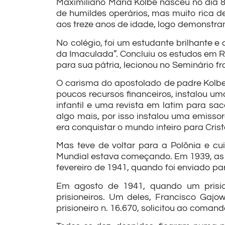
Maximiliano Maria Kolbe nasceu no dia 8
de humildes operários, mas muito rica d
aos treze anos de idade, logo demonstra
No colégio, foi um estudante brilhante 
da Imaculada”. Concluiu os estudos em 
para sua pátria, lecionou no Seminário f
O carisma do apostolado de padre Kolbe f
poucos recursos financeiros, instalou um
infantil e uma revista em latim para s
algo mais, por isso instalou uma emissor
era conquistar o mundo inteiro para Cris
Mas teve de voltar para a Polônia e c
Mundial estava começando. Em 1939, as tr
fevereiro de 1941, quando foi enviado p
Em agosto de 1941, quando um prisio
prisioneiros. Um deles, Francisco Gajow
prisioneiro n. 16.670, solicitou ao coman