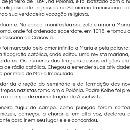
 de janeiro de 1894, na Polônia, e foi batizado com o 
e religiosidade. Ingressou no Seminário franciscano 
ndo sua verdadeira vocação religiosa.
e atuante. Na época, manifestou seu zelo e amor a Mari
Roma, onde foi ordenado sacerdote, em 1918, e tomou 
ranciscano de Cracóvia.
oi marcado pelo amor infinito a Maria e pela palavra:
a tipografia católica, onde editou uma revista marian
acerdotes. Os números das tiragens dessas edições er
a de rádio católica. Chegou a estender suas atividade
to por meio de Maria Imaculada.
uidar da direção do seminário e da formação dos no
opas nazistas tomaram a Polônia. Padre Kolbe foi preso
ara o campo de concentração de Auschwitz.
neiro fugiu do campo, como punição foram sorte
niczek, começou a chorar e, em alta voz, declarou qu
dante para ir em seu lugar e ele concordou.