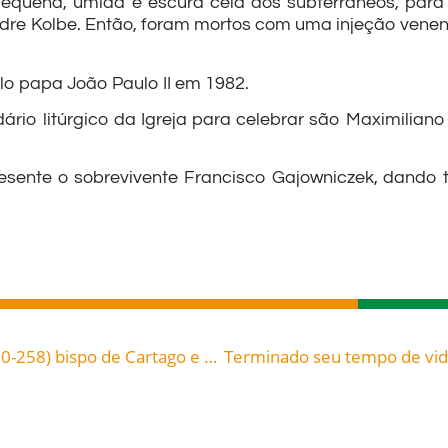
pequena, úmida e escura cela dos subterrâneos, para
re Kolbe. Então, foram mortos com uma injeção veneno
lo papa João Paulo II em 1982.
ndário litúrgico da Igreja para celebrar são Maximili
esente o sobrevivente Francisco Gajowniczek, dando
«Eu estou no meio deles» – São Cipriano (c. 200-258) bispo de Cartago e mártir Da Unidade da Igreja, 12