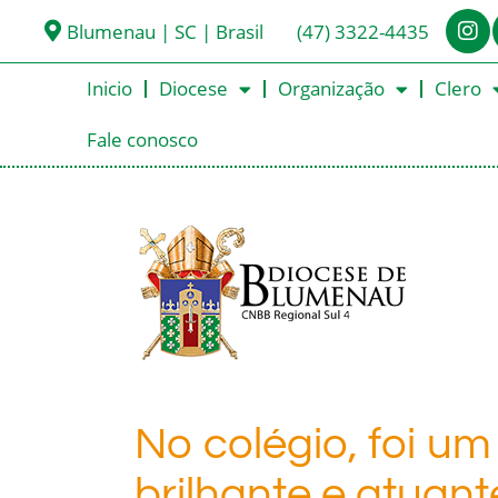
Blumenau | SC | Brasil
(47) 3322-4435
Inicio
Diocese
Organização
Clero
Fale conosco
No colégio, foi u
brilhante e atuant