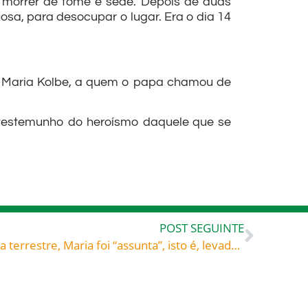
 morrer de fome e sede. Depois de duas
sa, para desocupar o lugar. Era o dia 14
ano Maria Kolbe, a quem o papa chamou de
 testemunho do heroísmo daquele que se
POST SEGUINTE
Terminado seu tempo de vida terrestre, Maria foi “assunta”, isto é, levada ao céu em corpo e alma. O que a tradição cristã diz é que Ela nem mesmo morreu, apenas “dormiu”. Narra também que foram os anjos Gabriel e Miguel que A levaram ao céu. Deus queria conservar a integridade do corpo daquela que gerou seu Filho: Assunção da Virgem Maria ao Céu, celebrada hoje, 15 de agosto – Rogue ela por todos nós