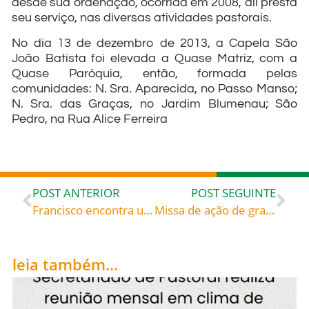
desde sua ordenação, ocorrida em 2008, ali presta
seu serviço, nas diversas atividades pastorais.
No dia 13 de dezembro de 2013, a Capela São
João Batista foi elevada a Quase Matriz, com a
Quase Paróquia, então, formada pelas
comunidades: N. Sra. Aparecida, no Passo Manso;
N. Sra. das Graças, no Jardim Blumenau; São
Pedro, na Rua Alice Ferreira
POST ANTERIOR
POST SEGUINTE
Francisco encontra um país ferido em busca da paz – 14ª viagem apostólica, dessa vez à Armênia
Missa de ação de graças pelo 16º aniversário da Diocese de Blumenau – Convite
leia também...