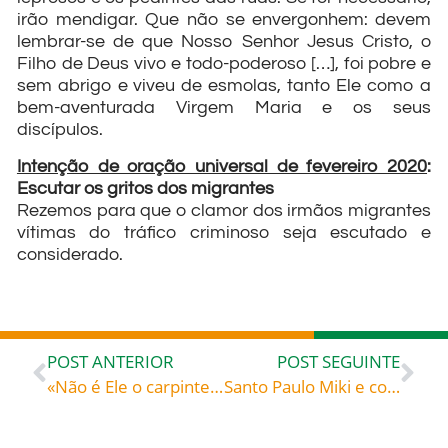
irão mendigar. Que não se envergonhem: devem
lembrar-se de que Nosso Senhor Jesus Cristo, o
Filho de Deus vivo e todo-poderoso […], foi pobre e
sem abrigo e viveu de esmolas, tanto Ele como a
bem-aventurada Virgem Maria e os seus
discípulos.
Intenção de oração universal de fevereiro 2020
:
Escutar os gritos dos migrantes
Rezemos para que o clamor dos irmãos migrantes
vítimas do tráfico criminoso seja escutado e
considerado.
POST ANTERIOR
POST SEGUINTE
«Não é Ele o carpinteiro?» – São João Paulo II (1920-2005) papa Exortação apostólica «Redemptoris custos», §§ 22-24
Santo Paulo Miki e companheiros Mártires (+ Nagazaki, Japão, 1597), celebrados hoje, 06, rogai por todos nós!