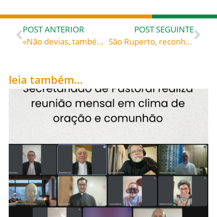
POST ANTERIOR
POST SEGUINTE
«Não devias, também tu, compadecer-te do teu companheiro, como eu tive compaixão de ti?» – São Cesário de Arles (470-543) monge, bispo Sermão 25 (trad. breviário)
São Ruperto, reconhecido como o fundador da bela cidade de Salzburgo, cujo significado é cidade do sal, aparece retratado com um saleiro na mão, tamanha sua ligação com a própria origem e desenvolvimento da cidade: São Ruperto, Bispo de Confessor (+718), celebrado hoje, 27, roga por todos nós!
leia também...