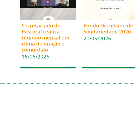
Secretariado de
Fundo Diocesano de
Pastoral realiza
Solidariedade 2026
reunião mensal em
20/05/2026
clima de oração e
comunhão
15/06/2026
Acesso Rápido
Em Comunhão
Inicio
Santa Sé
Paróquias
CNBB
Casa de Encontros
CNBB Sul 4