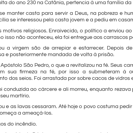
olta do ano 230 na Catânia, pertencia à uma família da
 se manter casta para servir a Deus, na pobreza e h
cília se interessou pela casta jovem e a pediu em casa
motivos religiosos. Enraivecido, o político a enviou a
isso não aconteceu, ela foi entregue aos carrascos par
ou a virgem são de arrepiar e estarrecer. Depois d
a e posteriormente mandada de volta à prisão.
o Apóstolo São Pedro, o que a revitalizou na fé. Seus 
m sua firmeza na fé, por isso a submeteram à out
to dos seios. Foi arrastada por sobre cacos de vidros
oi conduzida ao cárcere e ali morreu, enquanto rezav
seu martírio.
ou e as lavas cessaram. Até hoje o povo costuma pedir
 começa a ameaçá-los.
os do incêndio.