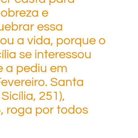
pobreza e
uebrar essa
ou a vida, porque o
lia se interessou
e a pediu em
evereiro. Santa
icília, 251),
, roga por todos