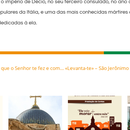
 império de Décio, no seu terceiro consulado, no ano 
lares da Itália, e uma das mais conhecidas mártires d
edicadas à ela.
«Vai […] para junto dos teus, conta-lhes tudo o que o Senhor te fez e como teve compaixão de ti» – Concílio Vaticano II «Lumen Gentium», § 17