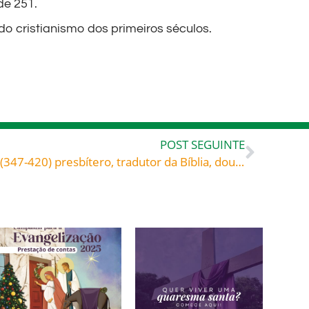
de 251.
o cristianismo dos primeiros séculos.
POST SEGUINTE
«Levanta-te» – São Jerônimo (347-420) presbítero, tradutor da Bíblia, doutor da Igreja Homilias sobre o Evangelho de São Marcos, n.° 3