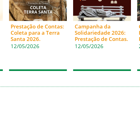
Prestação de Contas:
Campanha da
Coleta para a Terra
Solidariedade 2026:
Santa 2026.
Prestação de Contas.
12/05/2026
12/05/2026
(47) 3322-4435
Fale Conosco
Rua Sete de Setembro, 1086
Nome
– Centro
89010-204 – Blumenau – SC
Email
Caixa postal: 222 – CEP