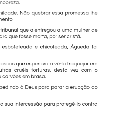
 nobreza.
umildade. Não quebrar essa promessa lhe
mento.
o tribunal que a entregou a uma mulher de
a que fosse morta, por ser cristã.
e esbofeteada e chicoteada, Águeda foi
carrascos que esperavam vê-la fraquejar em
ras cruéis torturas, desta vez com o
 e carvões em brasa.
a pedindo à Deus para parar a erupção do
 a sua intercessão para protegê-lo contra