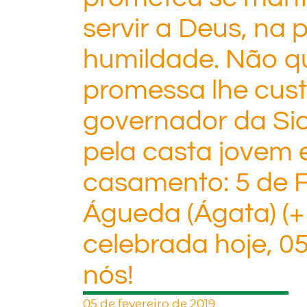
servir a Deus, na 
humildade. Não q
promessa lhe cust
governador da Sicí
pela casta jovem 
casamento: 5 de F
Águeda (Ágata) (+ S
celebrada hoje, 05
nós!
05 de fevereiro de 2019