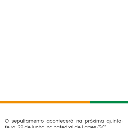
O sepultamento acontecerá na próxima quinta-
feira, 29 de junho, na catedral de Lages (SC)