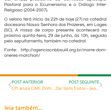
Pastoral para o Ecumenismo e o Diálogo Inter-
Religioso (2004-2007).
O velório terá início às 22h de hoje (27) na catedral
diocesana Nossa Senhora dos Prazeres, em Lages
(SC). A missa de corpo presente acontecerá na
próxima quinta-feira, 29 de junho, às 10h, seguida
pelo sepultamento, também na catedral.
Fonte: http://agenciacnbbsul4.org.br/morre-dom-
oneres-marchiori/
POST ANTERIOR
POST SEGUINTE
CPI acusa CIMI. Dom Roque: “Nossa missão está no Evangelho”
Dar bons frutos – Jean Tauler (c. 1300-1361), dominicano de Estrasburgo
leia também...