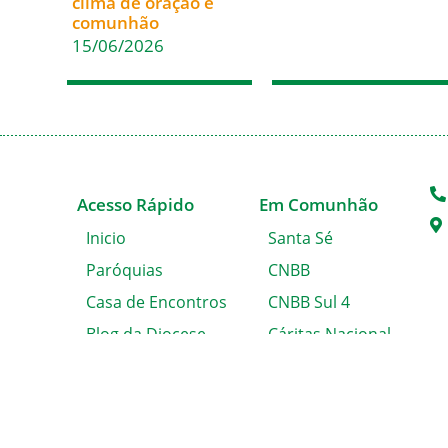
clima de oração e
comunhão
15/06/2026
Acesso Rápido
Em Comunhão
Inicio
Santa Sé
Paróquias
CNBB
Casa de Encontros
CNBB Sul 4
Blog da Diocese
Cáritas Nacional
Álbum de Fotos
Cáritas Blumenau
Solicitação de
Certidão