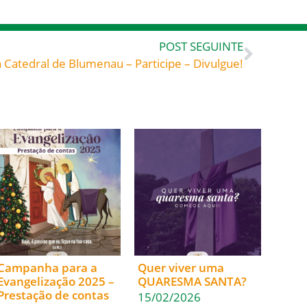
POST SEGUINTE
a Catedral de Blumenau – Participe – Divulgue!
Campanha para a
Quer viver uma
Evangelização 2025 –
QUARESMA SANTA?
Prestação de contas
15/02/2026