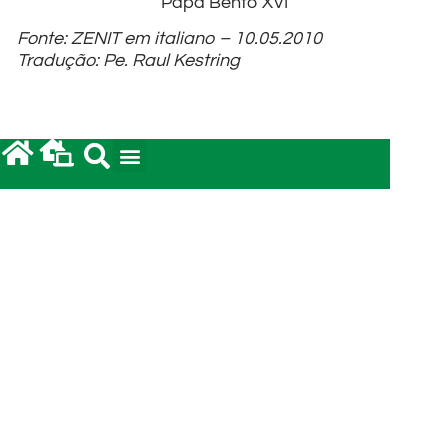
Papa Bento XVI
Fonte: ZENIT em italiano – 10.05.2010
Tradução: Pe. Raul Kestring
POST ANTERIOR
POST SEGUINTE
«Eles não são do mundo, como Eu também não sou do mundo» – Santo Agostinho, Bispo de Hipona
Ano Sacerdotal: Programação do encerramento em Roma
leia também...