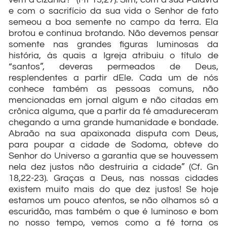
e com o sacrifício da sua vida o Senhor de fato
semeou a boa semente no campo da terra. Ela
brotou e continua brotando. Não devemos pensar
somente nas grandes figuras luminosas da
história, às quais a Igreja atribuiu o título de
“santos”, deveras permeados de Deus,
resplendentes a partir dEle. Cada um de nós
conhece também as pessoas comuns, não
mencionadas em jornal algum e não citadas em
crônica alguma, que a partir da fé amadureceram
chegando a uma grande humanidade e bondade.
Abraão na sua apaixonada disputa com Deus,
para poupar a cidade de Sodoma, obteve do
Senhor do Universo a garantia que se houvessem
nela dez justos não destruiria a cidade” (Cf. Gn
18,22-23). Graças a Deus, nas nossas cidades
existem muito mais do que dez justos! Se hoje
estamos um pouco atentos, se não olhamos só a
escuridão, mas também o que é luminoso e bom
no nosso tempo, vemos como a fé torna os