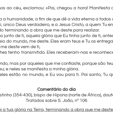
os ao céu, exclamou: «Pai, chegou a hora! Manifesta a 
 a humanidade, a fim de que dê a vida eterna a todos o
i, único Deus verdadeiro, e a Jesus Cristo, a quem Tu en
ndo terminando a obra que me deste para realizar.
 junto de ti, aquela glória que Eu tinha junto de ti, ante
io do mundo, me deste. Eles eram teus e Tu os entreg
me deste vem de ti,
 lhes tenho transmitido. Eles receberam-nas e reconhec
ndo, mas por aqueles que me confiaste, porque são teu
u; e neles se manifesta a minha glória.
es estão no mundo, e Eu vou para ti. Pai santo, Tu q
Comentário do dia
inho (354-430), bispo de Hipona (norte de África), dout
Tratados sobre S. João, nº 106
i a tua glória na Terra, terminando a obra que me deste 