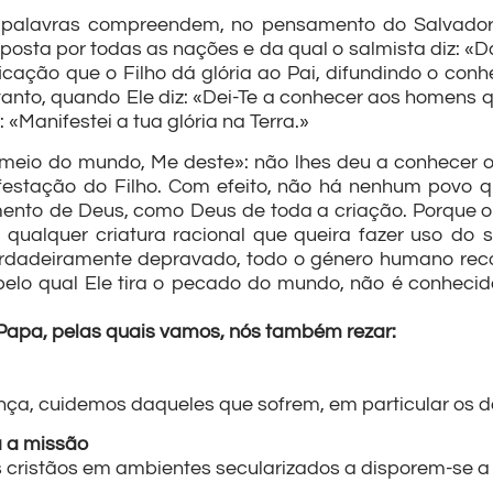
 palavras compreendem, no pensamento do Salvador,
ta por todas as nações e da qual o salmista diz: «Da
ificação que o Filho dá glória ao Pai, difundindo o co
nto, quando Ele diz: «Dei-Te a conhecer aos homens q
«Manifestei a tua glória na Terra.»
 meio do mundo, Me deste»: não lhes deu a conhecer 
estação do Filho. Com efeito, não há nenhum povo 
mento de Deus, como Deus de toda a criação. Porque o
qualquer criatura racional que queira fazer uso do 
 verdadeiramente depravado, todo o género humano re
pelo qual Ele tira o pecado do mundo, não é conhecid
 Papa, pelas quais vamos, nós também rezar:
rença, cuidemos daqueles que sofrem, em particular os d
a a missão
s cristãos em ambientes secularizados a disporem-se a