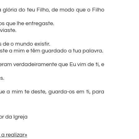
glória do teu Filho, de modo que o Filho
s que lhe entregaste.
viaste.
s de o mundo existir.
aste a mim e têm guardado a tua palavra.
eram verdadeiramente que Eu vim de ti, e
s.
ue a mim te deste, guarda-os em ti, para
or da Igreja
a realizar»