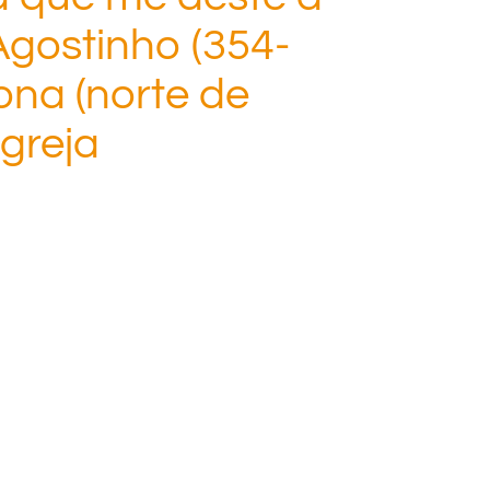
Agostinho (354-
ona (norte de
Igreja