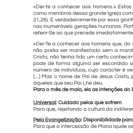
«Dei-te a conhecer aos homens.» Estas
como membros dessa grande Igreja compos
21,26). É verdadeiramente por essa glor
nas inumeráveis gerações humanas. Porta
referir-Se ao que precede imediatamente: 
«Dei-Te a conhecer aos homens que, do
não podia ser manifestado sem a manif
Cristo, não tenha tido um certo conheci
pode de forma alguma ser escondido a 
número de indivíduos, cujo carácter é
[…] Mas o nome de Pai de Jesus Cristo, 
àqueles que seu Pai Lhe deu.
Para o mês de maio, eis as intenções do
Universal
: Cuidado pelos que sofrem
Para que, rejeitando a cultura da indife
Pela Evangelização
: Disponibilidade par
Para que a intercessão de Maria ajude o