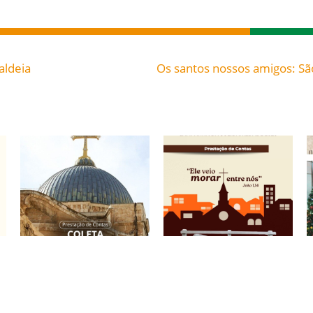
aldeia
Prestação de Contas:
Campanha da
Coleta para a Terra
Solidariedade 2026:
Santa 2026.
Prestação de Contas.