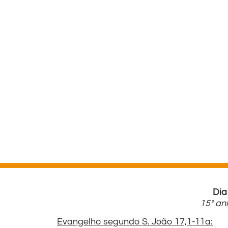
Dia
15º an
Evangelho segundo S. João 17,1-11a: