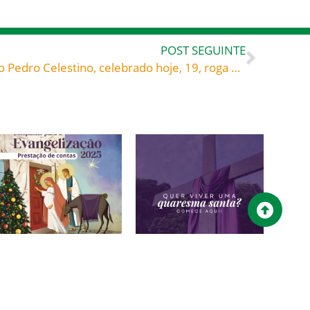
POST SEGUINTE
Os santos nossos amigos: São Pedro Celestino, celebrado hoje, 19, roga por todos nós!
Campanha para a
Quer viver uma
Evangelização 2025 –
QUARESMA SANTA?
Prestação de contas
15/02/2026