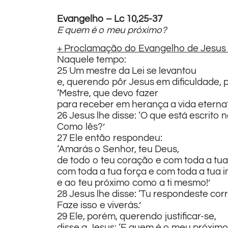
Evangelho – Lc 10,25-37
E quem é o meu próximo?
+ Proclamação do Evangelho de Jesus 
Naquele tempo:
25 Um mestre da Lei se levantou
e, querendo pôr Jesus em dificuldade, 
‘Mestre, que devo fazer
para receber em herança a vida eterna
26 Jesus lhe disse: ‘O que está escrito n
Como lês?’
27 Ele então respondeu:
‘Amarás o Senhor, teu Deus,
de todo o teu coração e com toda a tua
com toda a tua força e com toda a tua i
e ao teu próximo como a ti mesmo!’
28 Jesus lhe disse: ‘Tu respondeste co
Faze isso e viverás.’
29 Ele, porém, querendo justificar-se,
disse a Jesus: ‘E quem é o meu próximo