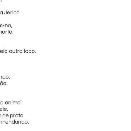
a Jericó
m-no,
orto.
lo outro lado.
ndo,
xão.
o animal
ele.
 de prata
comendando: