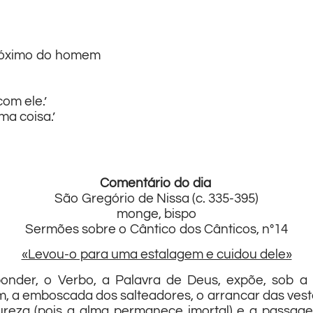
 próximo do homem
om ele.’
ma coisa.’
Comentário do dia
São Gregório de Nissa (c. 335-395)
monge, bispo
Sermões sobre o Cântico dos Cânticos, n°14
«Levou-o para uma estalagem e cuidou dele»
der, o Verbo, a Palavra de Deus, expõe, sob a f
, a emboscada dos salteadores, o arrancar das veste
reza (pois a alma permanece imortal) e a passa