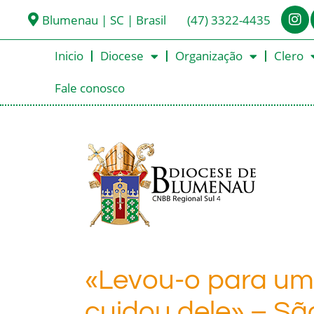
Blumenau | SC | Brasil
(47) 3322-4435
Inicio
Diocese
Organização
Clero
Fale conosco
«Levou-o para um
cuidou dele» – Sã