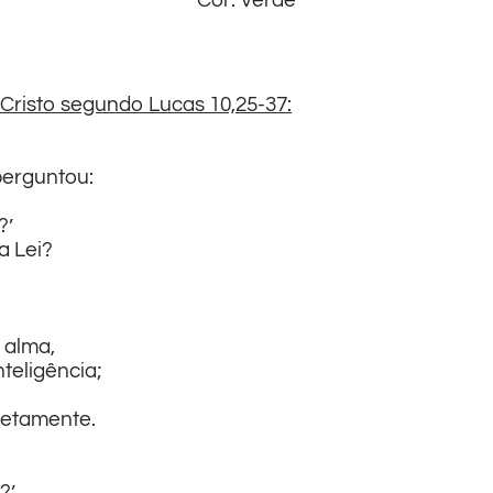
Cor: Verde
Cristo segundo Lucas 10,25-37:
perguntou:
?’
a Lei?
 alma,
nteligência;
rretamente.
?’