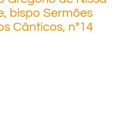
e, bispo Sermões
os Cânticos, n°14