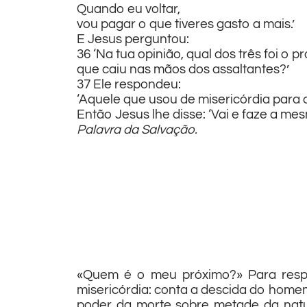
Quando eu voltar,
vou pagar o que tiveres gasto a mais.’
E Jesus perguntou:
36 ‘Na tua opinião, qual dos três foi o
que caiu nas mãos dos assaltantes?’
37 Ele respondeu:
‘Aquele que usou de misericórdia para c
Então Jesus lhe disse: ‘Vai e faze a mes
Palavra da Salvação.
«Quem é o meu próximo?» Para respon
misericórdia: conta a descida do homem
poder da morte sobre metade da natu