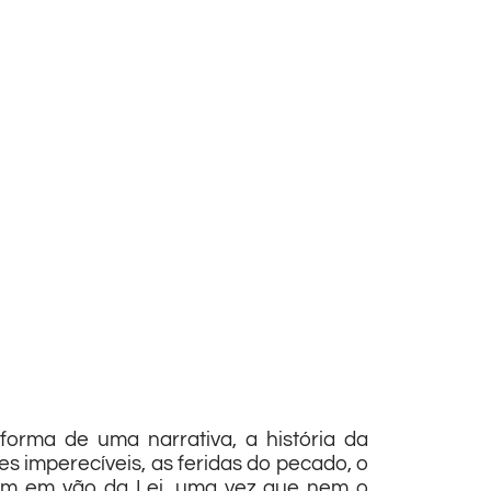
orma de uma narrativa, a história da
s imperecíveis, as feridas do pecado, o
gem em vão da Lei, uma vez que nem o