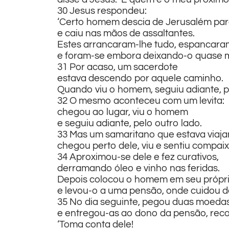
30 Jesus respondeu:
‘Certo homem descia de Jerusalém par
e caiu nas mãos de assaltantes.
Estes arrancaram-lhe tudo, espancara
e foram-se embora deixando-o quase m
31 Por acaso, um sacerdote
estava descendo por aquele caminho.
Quando viu o homem, seguiu adiante, pe
32 O mesmo aconteceu com um levita:
chegou ao lugar, viu o homem
e seguiu adiante, pelo outro lado.
33 Mas um samaritano que estava viaja
chegou perto dele, viu e sentiu compai
34 Aproximou-se dele e fez curativos,
derramando óleo e vinho nas feridas.
Depois colocou o homem em seu própri
e levou-o a uma pensão, onde cuidou d
35 No dia seguinte, pegou duas moedas
e entregou-as ao dono da pensão, re
‘Toma conta dele!