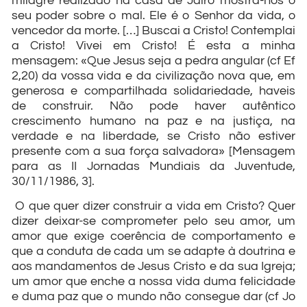
milagre realizado na casa de Jairo mostra-nos o
seu poder sobre o mal. Ele é o Senhor da vida, o
vencedor da morte. […] Buscai a Cristo! Contemplai
a Cristo! Vivei em Cristo! É esta a minha
mensagem: «Que Jesus seja a pedra angular (cf Ef
2,20) da vossa vida e da civilização nova que, em
generosa e compartilhada solidariedade, haveis
de construir. Não pode haver autêntico
crescimento humano na paz e na justiça, na
verdade e na liberdade, se Cristo não estiver
presente com a sua força salvadora» [Mensagem
para as II Jornadas Mundiais da Juventude,
30/11/1986, 3].
O que quer dizer construir a vida em Cristo? Quer
dizer deixar-se comprometer pelo seu amor, um
amor que exige coerência de comportamento e
que a conduta de cada um se adapte à doutrina e
aos mandamentos de Jesus Cristo e da sua Igreja;
um amor que enche a nossa vida duma felicidade
e duma paz que o mundo não consegue dar (cf Jo