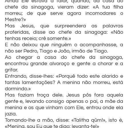
Ainda Ele estava a falar, quando, da casa do
chefe da sinagoga, vieram dizer: «A tua filha
morreu; de que serve agora incomodares o
Mestre?»
Mas Jesus, que surpreendera as palavras
proferidas, disse ao chefe da sinagoga: «Não
tenhas receio; crê somente.»
E não deixou que ninguém o acompanhasse, a
não ser Pedro, Tiago e João, irmão de Tiago.
Ao chegar a casa do chefe da sinagoga,
encontrou grande alvoroço e gente a chorar e a
gritar.
Entrando, disse-lhes: «Porquê todo este alarido e
tantas lamentações? A menina não morreu, está
dormindo.»
Mas faziam troça dele. Jesus pôs fora aquela
gente e, levando consigo apenas o pai, a mãe da
menina e os que vinham com Ele, entrou onde ela
jazia.
Tomando-lhe a mão, disse: «Talitha qûm!», isto é,
«Menina, sou Eu que te digo: levanta-te!»