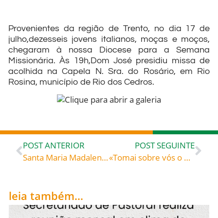
Provenientes da região de Trento, no dia 17 de
julho,dezesseis jovens italianos, moças e moços,
chegaram à nossa Diocese para a Semana
Missionária. Às 19h,Dom José presidiu missa de
acolhida na Capela N. Sra. do Rosário, em Rio
Rosina, município de Rio dos Cedros.
POST ANTERIOR
POST SEGUINTE
Santa Maria Madalena Postel, celebrada hoje, 17, roga pela Igreja, por todos nós
«Tomai sobre vós o meu jugo e aprendei de Mim, porque sou manso e humilde de coração.» – Papa Francisco
leia também...