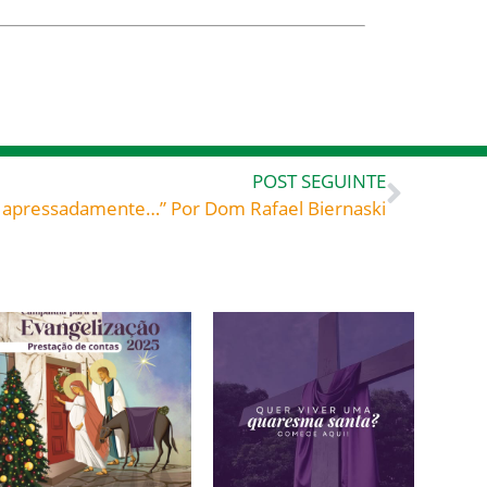
POST SEGUINTE
iu apressadamente…” Por Dom Rafael Biernaski