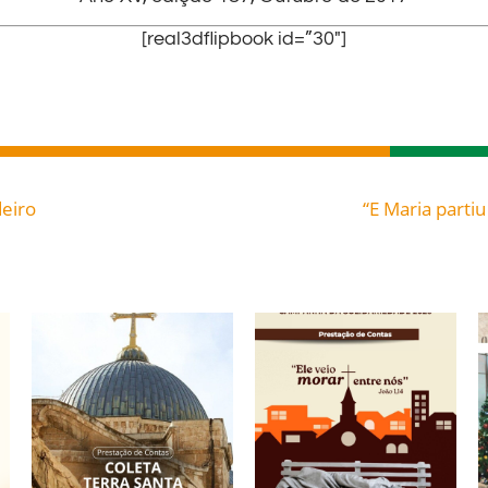
[real3dflipbook id=”30″]
deiro
“E Maria part