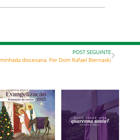
POST SEGUINTE
minhada diocesana. Por Dom Rafael Biernaski