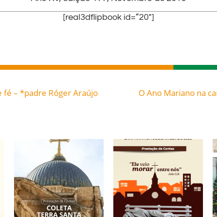
[real3dflipbook id=”20″]
e fé – *padre Róger Araújo
O Ano Mariano na ca