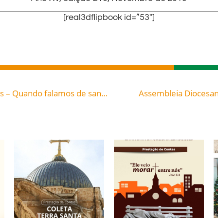
[real3dflipbook id=”53″]
Reflexão para a Solenidade do Todos os Santos – Quando falamos de santos, estamos tendo como referencial o Santo, por excelência, Deus.
Assembleia Diocesan