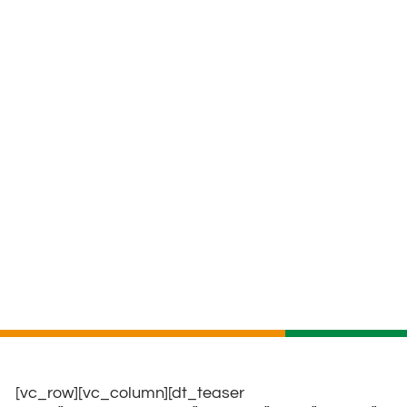
[vc_row][vc_column][dt_teaser