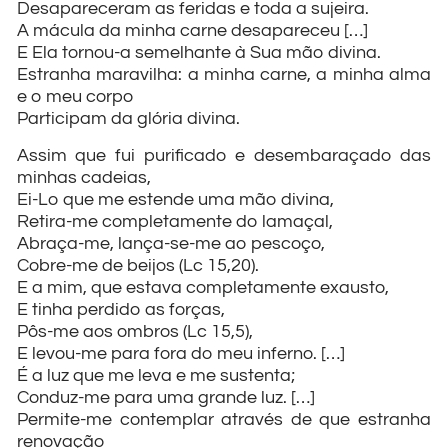
Desapareceram as feridas e toda a sujeira.
A mácula da minha carne desapareceu […]
E Ela tornou-a semelhante à Sua mão divina.
Estranha maravilha: a minha carne, a minha alma
e o meu corpo
Participam da glória divina.
Assim que fui purificado e desembaraçado das
minhas cadeias,
Ei-Lo que me estende uma mão divina,
Retira-me completamente do lamaçal,
Abraça-me, lança-se-me ao pescoço,
Cobre-me de beijos (Lc 15,20).
E a mim, que estava completamente exausto,
E tinha perdido as forças,
Pôs-me aos ombros (Lc 15,5),
E levou-me para fora do meu inferno. […]
É a luz que me leva e me sustenta;
Conduz-me para uma grande luz. […]
Permite-me contemplar através de que estranha
renovação