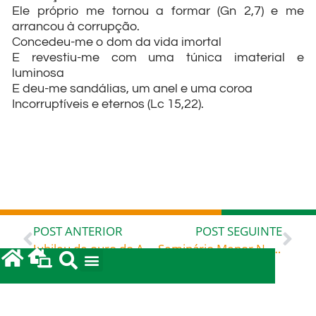
Ele próprio me tornou a formar (Gn 2,7) e me
arrancou à corrupção.
Concedeu-me o dom da vida imortal
E revestiu-me com uma túnica imaterial e
luminosa
E deu-me sandálias, um anel e uma coroa
Incorruptíveis e eternos (Lc 15,22).
POST ANTERIOR
POST SEGUINTE
Jubileu de ouro do Apostolado na Paróquia São Francisco de Assis, em Blumenau
Seminário Menor N. Sra. de Fátima, em Taió comemora 50 anos com festa
leia também...