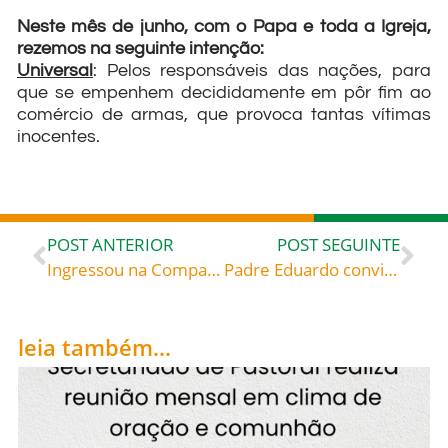
Neste mês de junho, com o Papa e toda a Igreja,
rezemos na seguinte intenção:
Universal
: Pelos responsáveis das nações, para
que se empenhem decididamente em pôr fim ao
comércio de armas, que provoca tantas vítimas
inocentes.
POST ANTERIOR
POST SEGUINTE
Ingressou na Companhia de Jesus e, quando se tornou jesuíta, seguiu para o Brasil, em 1553, como missionário. Chegou na Bahia junto com mais seis jesuítas, todos doentes, inclusive ele, que nunca mais se recuperou: São José de Anchieta (1534-1597), celebrado hoje, 9, roga por todos nós!
Padre Eduardo convivia desde a infância com uma doença congênita no coração. Por tal motivo foi obrigado a viver numa poltrona. E foi nesse período que ele escreveu sua extensa e notável bibliografia catequética com ênfase na eucaristia: Eduardo Poppe, Bem-aventurado (1890-1924), celebrado hoje, 10, roga por todos nós!
leia também...