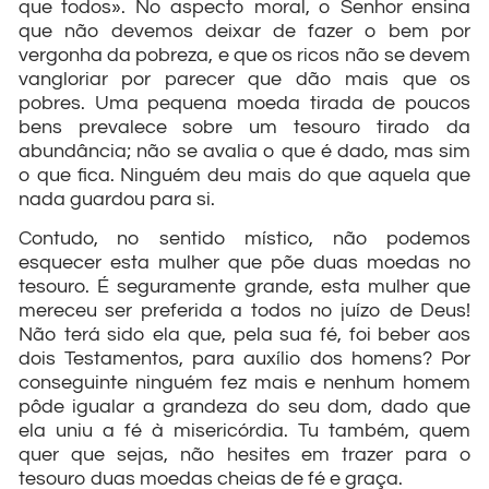
que todos». No aspecto moral, o Senhor ensina
que não devemos deixar de fazer o bem por
vergonha da pobreza, e que os ricos não se devem
vangloriar por parecer que dão mais que os
pobres. Uma pequena moeda tirada de poucos
bens prevalece sobre um tesouro tirado da
abundância; não se avalia o que é dado, mas sim
o que fica. Ninguém deu mais do que aquela que
nada guardou para si.
Contudo, no sentido místico, não podemos
esquecer esta mulher que põe duas moedas no
tesouro. É seguramente grande, esta mulher que
mereceu ser preferida a todos no juízo de Deus!
Não terá sido ela que, pela sua fé, foi beber aos
dois Testamentos, para auxílio dos homens? Por
conseguinte ninguém fez mais e nenhum homem
pôde igualar a grandeza do seu dom, dado que
ela uniu a fé à misericórdia. Tu também, quem
quer que sejas, não hesites em trazer para o
tesouro duas moedas cheias de fé e graça.