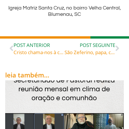
Igreja Matriz Santa Cruz, no bairro Velha Central,
Blumenau, SC
POST ANTERIOR
POST SEGUINTE
Cristo chama-nos à conversão – São Rafael Arnaiz Barón (1911-1938), monge trapista espanhol
São Zeferino, papa, celebrado hoje, 26, roga por todos nós!
leia também...