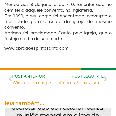
Morreu aos 9 de janeiro de 710, foi enterrado no
cemitério daquele convento, na Inglaterra.
Em 1091, o seu corpo foi encontrado incorrupto e
trasladado para a cripta da igreja do mesmo
convento.
Adriano foi proclamado Santo pela Igreja, que o
festeja no dia de sua morte.
www.obradoespiritosanto.com
POST ANTERIOR
POST SEGUINTE
«Vieste para nos perder?» – Catecismo da Igreja Católica (§§ 2851-2854)
«Retirou-Se para um lugar ermo e aí começou a orar.» – Santo Agostinho (354-430), bispo de Hipona (norte de África), doutor da Igreja
leia também...