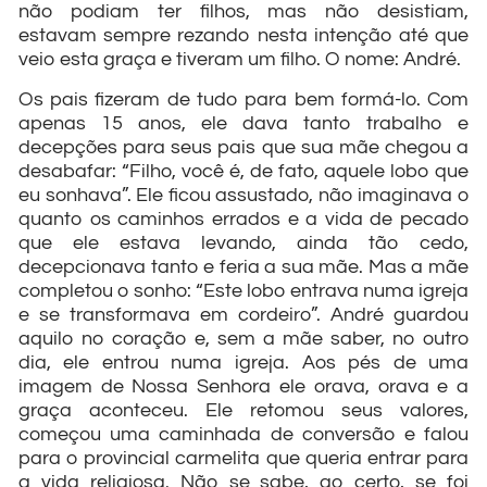
não podiam ter filhos, mas não desistiam,
estavam sempre rezando nesta intenção até que
veio esta graça e tiveram um filho. O nome: André.
Os pais fizeram de tudo para bem formá-lo. Com
apenas 15 anos, ele dava tanto trabalho e
decepções para seus pais que sua mãe chegou a
desabafar: “Filho, você é, de fato, aquele lobo que
eu sonhava”. Ele ficou assustado, não imaginava o
quanto os caminhos errados e a vida de pecado
que ele estava levando, ainda tão cedo,
decepcionava tanto e feria a sua mãe. Mas a mãe
completou o sonho: “Este lobo entrava numa igreja
e se transformava em cordeiro”. André guardou
aquilo no coração e, sem a mãe saber, no outro
dia, ele entrou numa igreja. Aos pés de uma
imagem de Nossa Senhora ele orava, orava e a
graça aconteceu. Ele retomou seus valores,
começou uma caminhada de conversão e falou
para o provincial carmelita que queria entrar para
a vida religiosa. Não se sabe, ao certo, se foi