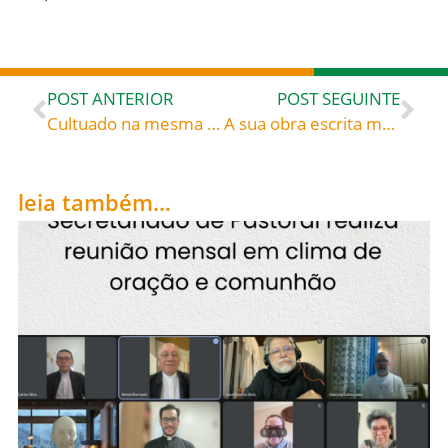
POST ANTERIOR
POST SEGUINTE
Cultuado na mesma data por toda a Igreja Católica, do Oriente e do Ocidente, são Cirilo de Alexandria, célebre Padre da Igreja, bispo e confessor, recebeu o título de doutor da Igreja treze séculos após sua morte, durante o pontificado do papa Leão XIII: São Cirilo de Alexandria (370-444), celebrado hoje, 27, roga por todos nós!
A sua obra escrita mais importante foi o tratado “Contra as heresias”, onde trata da falsa gnose, e depois, de todas as outras heresias da época. O texto grego foi perdido, mas existem as traduções latina, armênia e siríaca: Santo Irineu de Lyon (130+202), celebrado hoje, 28, roga por todos nós!
leia também...