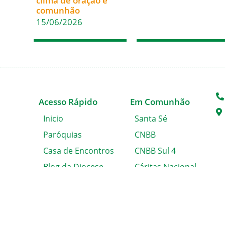
clima de oração e
comunhão
15/06/2026
Acesso Rápido
Em Comunhão
Inicio
Santa Sé
Paróquias
CNBB
Casa de Encontros
CNBB Sul 4
Blog da Diocese
Cáritas Nacional
Álbum de Fotos
Cáritas Blumenau
Solicitação de
Certidão
Fale conosco