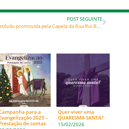
POST SEGUINTE
Carreata em louvor a São Cristóvão promovida pela Capela da Rua Rui Barbosa, Blumenau
Campanha para a
Quer viver uma
Evangelização 2025 –
QUARESMA SANTA?
Prestação de contas
15/02/2026