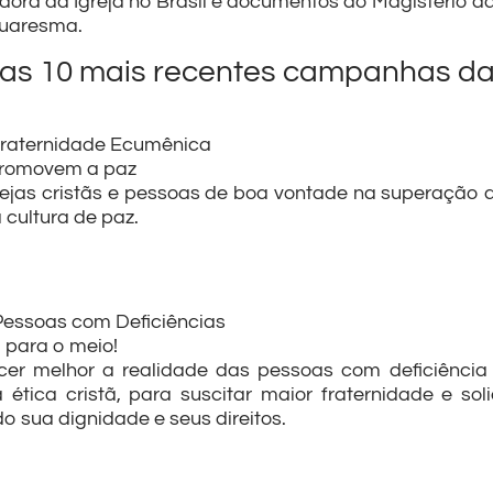
dora da Igreja no Brasil e documentos do Magistério da 
Quaresma.
das 10 mais recentes campanhas da
raternidade Ecumênica
 promovem a paz
Igrejas cristãs e pessoas de boa vontade na superação
cultura de paz.
 Pessoas com Deficiências
m para o meio!
cer melhor a realidade das pessoas com deficiência e
 ética cristã, para suscitar maior fraternidade e s
o sua dignidade e seus direitos.