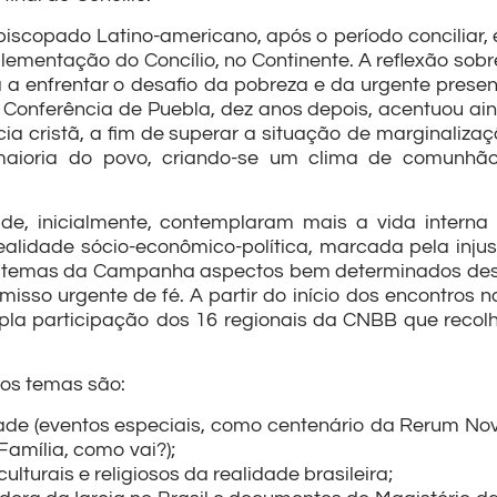
piscopado Latino-americano, após o período conciliar,
plementação do Concílio, no Continente. A reflexão sobr
a a enfrentar o desafio da pobreza e da urgente prese
A Conferência de Puebla, dez anos depois, acentuou ai
ia cristã, a fim de superar a situação de marginalizaç
aioria do povo, criando-se um clima de comunhã
, inicialmente, contemplaram mais a vida interna
ealidade sócio-econômico-política, marcada pela injus
mo temas da Campanha aspectos bem determinados des
isso urgente de fé. A partir do início dos encontros 
a participação dos 16 regionais da CNBB que recol
dos temas são:
dade (eventos especiais, como centenário da Rerum No
Família, como vai?);
culturais e religiosos da realidade brasileira;