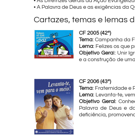
• As Diretrizes Gerais da Ação Evangeliza
• A Palavra de Deus e as exigências da 
Cartazes, temas e lemas 
CF 2005 (42ª)
Tema
: Campanha da F
Lema
: Felizes os que
Objetivo Gera
l: Unir 
e a construção de uma 
CF 2006 (43ª)
Tema
: Fraternidade e
Lema
: Levanta-te, ve
Objetivo Geral
: Conhe
Palavra de Deus e da
deficiência, promovend