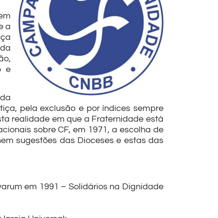
 em
e a
nça
nda
ão,
o e
 da
tiça, pela exclusão e por índices sempre
ta realidade em que a Fraternidade está
nacionais sobre CF, em 1971, a escolha de
hem sugestões das Dioceses e estas das
varum em 1991 – Solidários na Dignidade