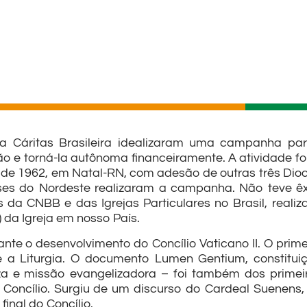
la Cáritas Brasileira idealizaram uma campanha par
ição e torná-la autônoma financeiramente. A atividad
 de 1962, em Natal-RN, com adesão de outras três Dioce
ses do Nordeste realizaram a campanha. Não teve êxi
da CNBB e das Igrejas Particulares no Brasil, realiza
 da Igreja em nosso País.
te o desenvolvimento do Concílio Vaticano II. O prime
e a Liturgia. O documento Lumen Gentium, constitui
za e missão evangelizadora – foi também dos primei
 Concílio. Surgiu de um discurso do Cardeal Suenens,
final do Concílio.