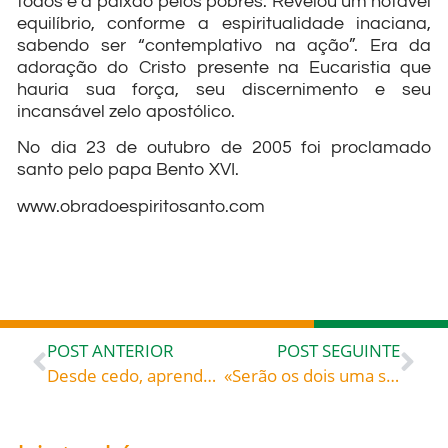
todos e a paixão pelos pobres. Revelou um notável
equilíbrio, conforme a espiritualidade inaciana,
sabendo ser “contemplativo na ação”. Era da
adoração do Cristo presente na Eucaristia que
hauria sua força, seu discernimento e seu
incansável zelo apostólico.
No dia 23 de outubro de 2005 foi proclamado
santo pelo papa Bento XVI.
www.obradoespiritosanto.com
POST ANTERIOR
POST SEGUINTE
Desde cedo, aprendeu a bondade e a caridade, despertando, assim, sua vocação religiosa. Antes de ingressar na Ordem dos Predicadores de São Domingos, ele era cônego na sua cidade natal: São Jacinto (1183-1257), celebrado hoje, 17, roga por todos nós!
«Serão os dois uma só carne» – Missal Romano – Bênção dos esposos na cerimônia de casamento