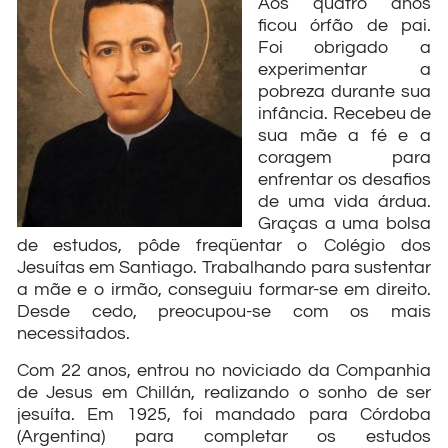
Aos quatro anos
ficou órfão de pai.
Foi obrigado a
experimentar a
pobreza durante sua
infância. Recebeu de
sua mãe a fé e a
coragem para
enfrentar os desafios
de uma vida árdua.
Graças a uma bolsa
de estudos, pôde freqüentar o Colégio dos
Jesuítas em Santiago. Trabalhando para sustentar
a mãe e o irmão, conseguiu formar-se em direito.
Desde cedo, preocupou-se com os mais
necessitados.
Com 22 anos, entrou no noviciado da Companhia
de Jesus em Chillán, realizando o sonho de ser
jesuíta. Em 1925, foi mandado para Córdoba
(Argentina) para completar os estudos