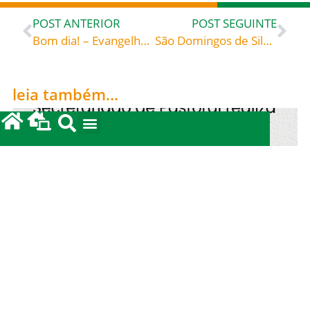
POST ANTERIOR
POST SEGUINTE
Bom dia! – Evangelho de 19 de dezembro de 2022: O silêncio de Zacarias – Santo Agostinho (354-430) bispo de Hipona (norte de África), doutor da Igreja Sermão 293, para a natividade de São João Batista; PL 38, 1327 (trad. breviário 24/06)
São Domingos de Silos (+ Castela 1073), celebrado hoje, dia 20 de dezembro, roga por todos nós!
leia também...