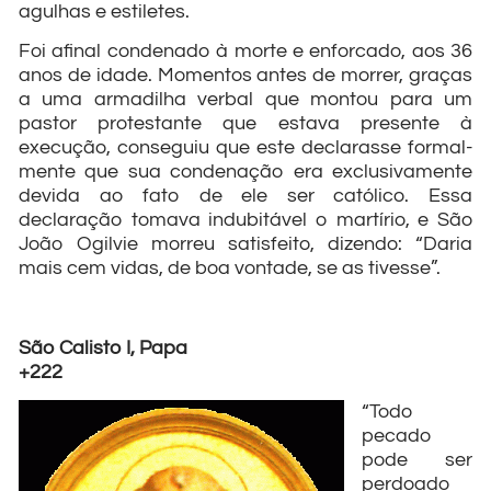
agulhas e estiletes.
Foi afinal condenado à morte e enforcado, aos 36
anos de idade. Momentos antes de morrer, graças
a uma armadilha verbal que montou para um
pastor protestante que estava presente à
execução, con­seguiu que este declarasse formal­
mente que sua condenação era ex­clusivamente
devida ao fato de ele ser católico. Essa
declaração toma­va indubitável o martírio, e São
João Ogilvie morreu satisfeito, dizendo: “Daria
mais cem vidas, de boa von­tade, se as tivesse”.
São Calisto I, Papa
+222
“Todo
pecado
pode ser
perdoado