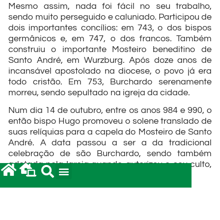
Mesmo assim, nada foi fácil no seu trabalho,
sendo muito perseguido e caluniado. Participou de
dois importantes concílios: em 743, o dos bispos
germânicos e, em 747, o dos francos. Também
construiu o importante Mosteiro beneditino de
Santo André, em Wurzburg. Após doze anos de
incansável apostolado na diocese, o povo já era
todo cristão. Em 753, Burchardo serenamente
morreu, sendo sepultado na igreja da cidade.
Num dia 14 de outubro, entre os anos 984 e 990, o
então bispo Hugo promoveu o solene translado de
suas relíquias para a capela do Mosteiro de Santo
André. A data passou a ser a da tradicional
celebração de são Burchardo, sendo também
adotada pela Igreja quando autorizou o seu culto,
no século XII.
www.obradoespiritosanto.com