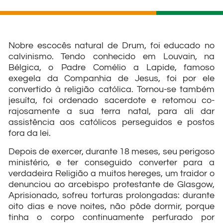
Nobre escocês natural de Drum, foi educado no
calvinismo. Tendo conhecido em Louvain, na
Bélgica, o Padre Comélio a Lapide, famoso
exegela da Companhia de Jesus, foi por ele
convertido à religião católi­ca. Tornou-se também
jesuíta, foi ordenado sacerdote e retomou co­
rajosamente a sua terra natal, para ali dar
assistência aos católicos per­seguidos e postos
fora da lei.
De­pois de exercer, durante 18 meses, seu perigoso
ministério, e ter con­seguido converter para a
verdadeira Religião a muitos hereges, um trai­dor o
denunciou ao arcebispo pro­testante de Glasgow,
Aprisionado, sofreu torturas prolongadas: duran­te
oito dias e nove noites, não pôde dormir, porque
tinha o corpo conti­nuamente perfurado por