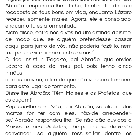
Abraão respondeu-lhe: ‘Filho, lembra-te de que
recebeste os teus bens em vida, enquanto Lázaro
recebeu somente males. Agora, ele é consolado,
enquanto tu és atormentado.
Além disso, entre nós e vós há um grande abismo,
de modo que, se alguém pretendesse passar
daqui para junto de vós, não poderia fazê-lo, nem
tão pouco vir daí para junto de nós.’
O rico insistiu: ‘Peço-te, pai Abraão, que envies
Lázaro à casa do meu pai, pois tenho cinco
irmãos;
que os previna, a fim de que não venham também
para este lugar de tormento.’
Disse lhe Abraão: ‘Têm Moisés e os Profetas; que
os ouçam!’
Replicou-lhe ele: ‘Não, pai Abraão; se algum dos
mortos for ter com eles, hão-de arrepender-
se.’ Abraão respondeu-lhe: ‘Se não dão ouvidos a
Moisés e aos Profetas, tão-pouco se deixarão
convencer, se alguém ressuscitar dentre os