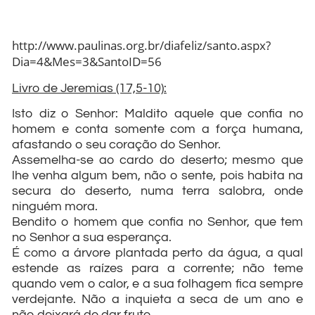
http://www.paulinas.org.br/diafeliz/santo.aspx?
Dia=4&Mes=3&SantoID=56
Livro de Jeremias (17,5-10):
Isto diz o Senhor: Maldito aquele que confia no
homem e conta somente com a força humana,
afastando o seu coração do Senhor.
Assemelha-se ao cardo do deserto; mesmo que
lhe venha algum bem, não o sente, pois habita na
secura do deserto, numa terra salobra, onde
ninguém mora.
Bendito o homem que confia no Senhor, que tem
no Senhor a sua esperança.
É como a árvore plantada perto da água, a qual
estende as raízes para a corrente; não teme
quando vem o calor, e a sua folhagem fica sempre
verdejante. Não a inquieta a seca de um ano e
não deixará de dar fruto.