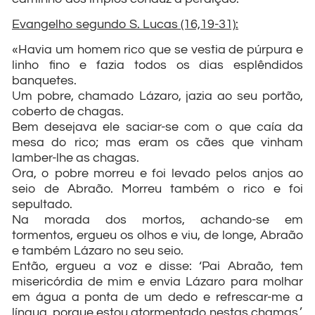
Evangelho segundo S. Lucas (16,19-31):
«Havia um homem rico que se vestia de púrpura e
linho fino e fazia todos os dias esplêndidos
banquetes.
Um pobre, chamado Lázaro, jazia ao seu portão,
coberto de chagas.
Bem desejava ele saciar-se com o que caía da
mesa do rico; mas eram os cães que vinham
lamber-lhe as chagas.
Ora, o pobre morreu e foi levado pelos anjos ao
seio de Abraão. Morreu também o rico e foi
sepultado.
Na morada dos mortos, achando-se em
tormentos, ergueu os olhos e viu, de longe, Abraão
e também Lázaro no seu seio.
Então, ergueu a voz e disse: ‘Pai Abraão, tem
misericórdia de mim e envia Lázaro para molhar
em água a ponta de um dedo e refrescar-me a
língua, porque estou atormentado nestas chamas.’