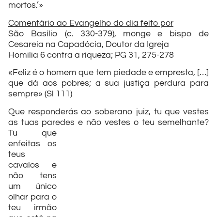
mortos.’»
Comentário ao Evangelho do dia feito por
São Basílio (c. 330-379), monge e bispo de
Cesareia na Capadócia, Doutor da Igreja
Homilia 6 contra a riqueza; PG 31, 275-278
«Feliz é o homem que tem piedade e empresta, […]
que dá aos pobres; a sua justiça perdura para
sempre» (Sl 111)
Que responderás ao soberano juiz, tu que vestes
as tuas paredes e não vestes o teu
semelhante?
Tu que
enfeitas os
teus
cavalos e
não tens
um único
olhar para o
teu irmão