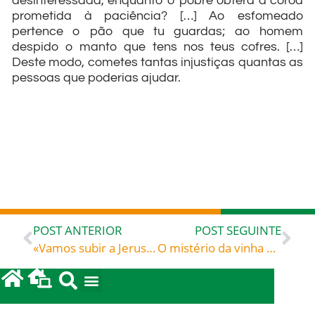
desinteressada, enquanto o pobre obterá a coroa
prometida à paciência? […] Ao esfomeado
pertence o pão que tu guardas; ao homem
despido o manto que tens nos teus cofres. […]
Deste modo, cometes tantas injustiças quantas as
pessoas que poderias ajudar.
POST ANTERIOR
POST SEGUINTE
«Vamos subir a Jerusalém» – Liturgia latina das horas – Leituras Bíblicas
O mistério da vinha de Deus – São Bernardo (1091-1153), monge cisterciense e Doutor da Igreja
leia também...