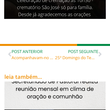
POST ANTERIOR
POST SEGUINTE
Acompanhavam-no os Doze e algumas mulheres – Bento XVI papa de 2005 a 2013 Audiência geral de 14/02/07 (trad. © Libreria Editrice Vaticana) (rev.)
25º Domingo do Tempo Comum: OS OPERÁRIOS DA ÚLTIMA HORA: “O céu não se paga, se ganha” – Reflexão bíblica do Pe. Osmar Debatin
leia também...