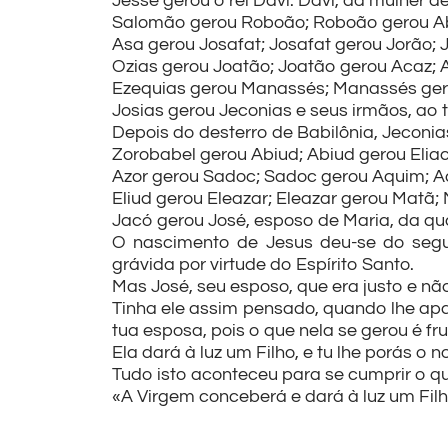
Jessé gerou o rei Davi. Davi, da mulher d
Salomão gerou Roboão; Roboão gerou Ab
Asa gerou Josafat; Josafat gerou Jorão; 
Ozias gerou Joatão; Joatão gerou Acaz; 
Ezequias gerou Manassés; Manassés ger
Josias gerou Jeconias e seus irmãos, ao 
Depois do desterro de Babilônia, Jeconias
Zorobabel gerou Abiud; Abiud gerou Eliac
Azor gerou Sadoc; Sadoc gerou Aquim; Aq
Eliud gerou Eleazar; Eleazar gerou Matã;
Jacó gerou José, esposo de Maria, da qu
O nascimento de Jesus deu-se do segu
grávida por virtude do Espírito Santo.
Mas José, seu esposo, que era justo e nã
Tinha ele assim pensado, quando lhe apar
tua esposa, pois o que nela se gerou é fru
Ela dará à luz um Filho, e tu lhe porás o
Tudo isto aconteceu para se cumprir o qu
«A Virgem conceberá e dará à luz um Filh