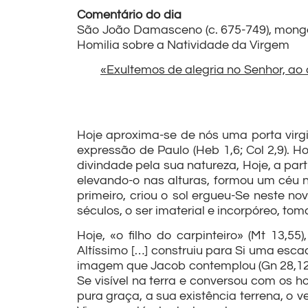
Comentário do dia
São João Damasceno (c. 675-749), monge,
Homilia sobre a Natividade da Virgem
«Exultemos de alegria no Senhor, ao 
Hoje aproxima-se de nós uma porta virg
expressão de Paulo (Heb 1,6; Col 2,9). Ho
divindade pela sua natureza, Hoje, a par
elevando-o nas alturas, formou um céu 
primeiro, criou o sol ergueu-Se neste no
séculos, o ser imaterial e incorpóreo, to
Hoje, «o filho do carpinteiro» (Mt 13,
Altíssimo […] construiu para Si uma escad
imagem que Jacob contemplou (Gn 28,12);
Se visível na terra e conversou com os 
pura graça, a sua existência terrena, o