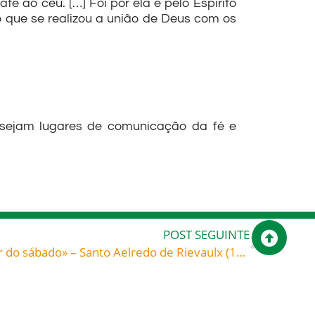
é ao céu. […] Foi por ela e pelo Espírito
to que se realizou a união de Deus com os
, sejam lugares de comunicação da fé e
POST SEGUINTE
«O Filho do Homem é senhor do sábado» – Santo Aelredo de Rievaulx (1110-1167), monge cisterciense