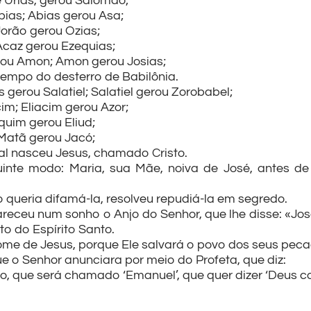
e Urias, gerou Salomão;
ias; Abias gerou Asa;
Jorão gerou Ozias;
Acaz gerou Ezequias;
ou Amon; Amon gerou Josias;
tempo do desterro de Babilônia.
 gerou Salatiel; Salatiel gerou Zorobabel;
im; Eliacim gerou Azor;
uim gerou Eliud;
 Matã gerou Jacó;
al nasceu Jesus, chamado Cristo.
inte modo: Maria, sua Mãe, noiva de José, antes de
o queria difamá-la, resolveu repudiá-la em segredo.
eceu num sonho o Anjo do Senhor, que lhe disse: «José
to do Espírito Santo.
 nome de Jesus, porque Ele salvará o povo dos seus pec
e o Senhor anunciara por meio do Profeta, que diz:
o, que será chamado ‘Emanuel’, que quer dizer ‘Deus c