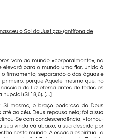
nasceu o Sol da Justiça» (antífona de
 seres vem ao mundo «corporalmente», na
 se elevará para o mundo uma flor, unida à
ido o firmamento, separando-o das águas e
o primeiro, porque Aquele mesmo que, no
, nascida da luz eterna antes de todos os
upcial (Sl 18,6). […]
 por Si mesmo, o braço poderoso do Deus
a até ao céu. Deus repousa nela; foi a sua
nclinou-Se com condescendência, «tornou-
a sua vinda cá abaixo, a sua descida por
stão neste mundo. A escada espiritual, a