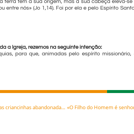
a terra tem a sua origem, mas a sua cabeça eleva-se at
u entre nós» (Jo 1,14). Foi por ela e pelo Espírito San
a a Igreja, rezemos na seguinte intenção:
quias, para que, animadas pelo espírito missionário
Criou, no palácio episcopal, um orfanato para as criancinhas abandonadas, dando-lhes abrigo, cuidados e o carinho que tanto necessitavam. Acolhia de tal forma essas crianças que um dia chegou a ceder sua própria cama, pois não havia mais lugar para abrigá-las: São Tomás de Vilanova (1486-1555), celebrado hoje, 08, roga por todos nós!