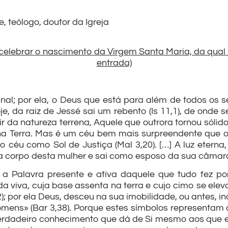
 teólogo, doutor da Igreja
celebrar o nascimento da Virgem Santa Maria, da qual 
entrada)
inal; por ela, o Deus que está para além de todos os
je, da raiz de Jessé sai um rebento (Is 11,1), de onde
tir da natureza terrena, Aquele que outrora tornou sól
na Terra. Mas é um céu bem mais surpreendente que 
vo céu como Sol de Justiça (Mal 3,20). […] A luz eterna
ma corpo desta mulher e sai como esposo da sua câmara n
55), a Palavra presente e ativa daquele que tudo fez
a viva, cuja base assenta na terra e cujo cimo se elev
 por ela Deus, desceu na sua imobilidade, ou antes, i
homens» (Bar 3,38). Porque estes símbolos representam 
 verdadeiro conhecimento que dá de Si mesmo aos que e