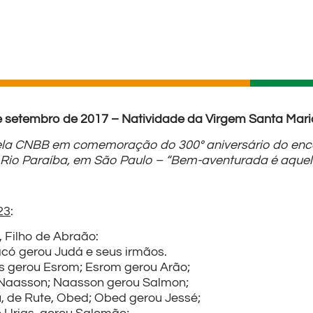
e setembro de 2017 – Natividade da Virgem Santa Mari
o pela CNBB em comemoração do 300º aniversário do e
io Paraíba, em São Paulo – “Bem-aventurada é aquela 
23
:
, Filho de Abraão:
acó gerou Judá e seus irmãos.
és gerou Esrom; Esrom gerou Arão;
Naasson; Naasson gerou Salmon;
, de Rute, Obed; Obed gerou Jessé;