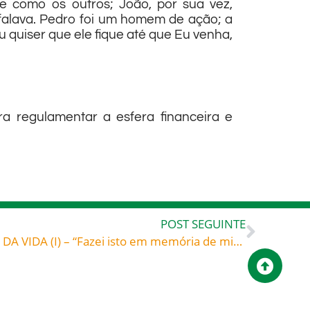
e como os outros; João, por sua vez,
falava. Pedro foi um homem de ação; a
 quiser que ele fique até que Eu venha,
a regulamentar a esfera financeira e
POST SEGUINTE
LITURGIA, ECO DO MISTÉRIO DA VIDA (I) – “Fazei isto em memória de mim” (Lc 22,19)