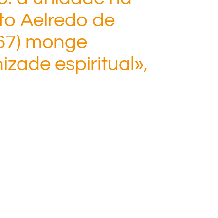
to Aelredo de
167) monge
izade espiritual»,