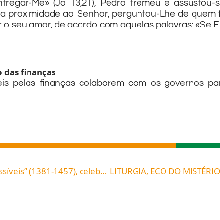
tregar-Me» (Jo 13,21), Pedro tremeu e assustou-s
ua proximidade ao Senhor, perguntou-Lhe de quem 
 o seu amor, de acordo com aquelas palavras: «Se Eu
o das finanças
s pelas finanças colaborem com os governos par
Santa Rita de Cássia, a “santa das causas impossíveis” (1381-1457), celebrada hoje, 22, roga por todos nós!