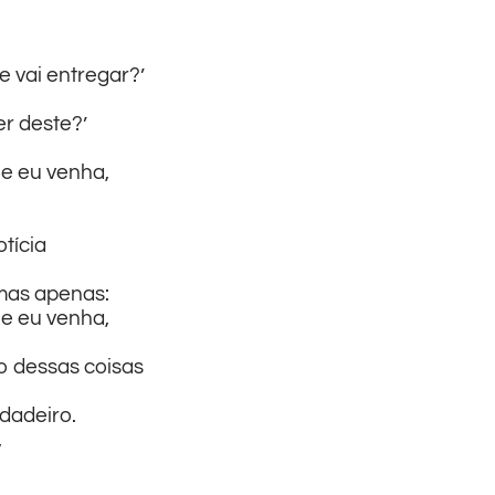
e vai entregar?’
er deste?’
e eu venha,
otícia
 mas apenas:
e eu venha,
o dessas coisas
dadeiro.
,