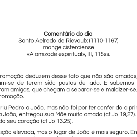
Comentário do dia
Santo Aelredo de Rievaulx (1110-1167)
monge cisterciense
«A amizade espiritual», III, 115ss.
e
romoção deduzem desse fato que não são amados; 
ixam-se de terem sido postos de lado. E sabemos
am amigas, que chegam a separar-se e maldizer-se. 
promoção.
 Pedro a João, mas não foi por ter conferido a pri
 a João, entregou sua Mãe muito amada (cf Jo 19,27).
do seu coração (cf Jo 13,25).
ção elevada, mas o lugar de João é mais seguro. E