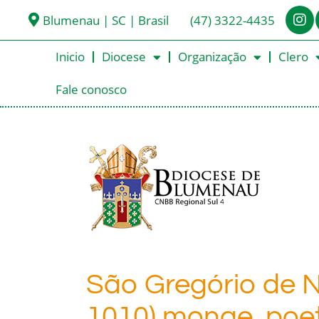
Blumenau | SC | Brasil
(47) 3322-4435
Inicio
Diocese
Organização
Clero
Fale conosco
São Gregório de Na
1010) monge, poet