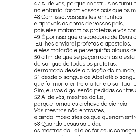
47 Ai de vós, porque construís os túmul
no entanto, foram vossos pais que os 
48 Com isso, vós sois testemunhas
e aprovais as obras de vossos pais,
pois eles mataram os profetas e vós con
49 É por isso que a sabedoria de Deus a
‘Eu lhes enviarei profetas e apóstolos,
e eles matarão e perseguirão alguns de
50 a fim de que se peçam contas a est
do sangue de todos os profetas,
derramado desde a criação do mundo,
51 desde o sangue de Abel até o sangu
que foi morto entre o altar e o santuário
Sim, eu vos digo: serão pedidas contas 
52 Ai de vós, mestres da Lei,
porque tomastes a chave da ciência.
Vós mesmos não entrastes,
e ainda impedistes os que queriam entra
53 Quando Jesus saiu daí,
os mestres da Lei e os fariseus começar