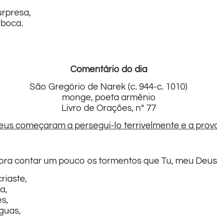
urpresa,
 boca.
Comentário do dia
São Gregório de Narek (c. 944-c. 1010)
monge, poeta armênio
Livro de Orações, nº 77
iseus começaram a persegui-lo terrivelmente e a pro
ora contar um pouco os tormentos que Tu, meu Deus 
riaste,
a,
es,
nguas,