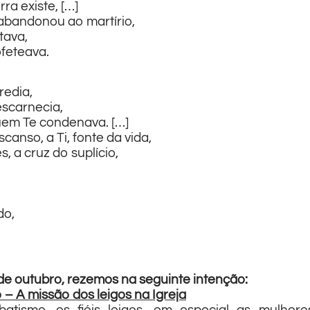
ra existe, […]
abandonou ao martírio,
tava,
feteava.
redia,
escarnecia,
uem Te condenava. […]
nso, a Ti, fonte da vida,
, a cruz do suplício,
do,
de outubro, rezemos na seguinte intenção:
– A missão dos leigos na Igreja