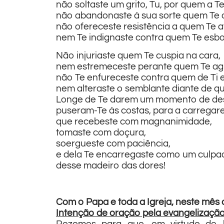
não soltaste um grito, Tu, por quem a Ter
não abandonaste à sua sorte quem Te 
não ofereceste resistência a quem Te a
nem Te indignaste contra quem Te esbo
Não injuriaste quem Te cuspia na cara,
nem estremeceste perante quem Te ag
não Te enfureceste contra quem de Ti 
nem alteraste o semblante diante de q
Longe de Te darem um momento de desca
puseram-Te às costas, para a carregares
que recebeste com magnanimidade,
tomaste com doçura,
soergueste com paciência,
e dela Te encarregaste como um culpa
desse madeiro das dores!
Com o Papa e toda a Igreja, neste mês 
Intenção de oração pela evangelização 