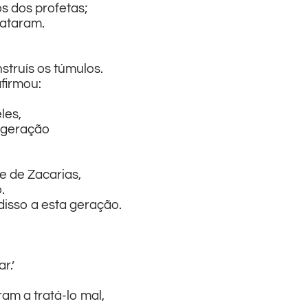
os dos profetas;
mataram.
struís os túmulos.
firmou:
les,
a geração
e de Zacarias,
.
disso a esta geração.
r.’
am a tratá-lo mal,