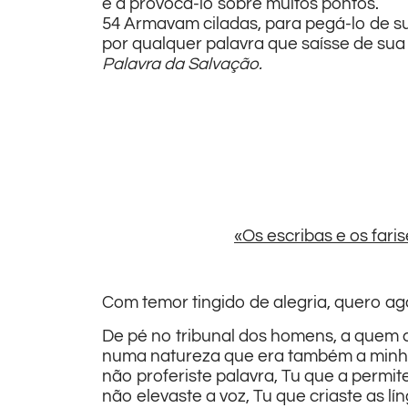
e a provocá-lo sobre muitos pontos.
54 Armavam ciladas, para pegá-lo de s
por qualquer palavra que saísse de sua
Palavra da Salvação.
«Os escribas e os far
Com temor tingido de alegria, quero ag
De pé no tribunal dos homens, a quem c
numa natureza que era também a minh
não proferiste palavra, Tu que a permit
não elevaste a voz, Tu que criaste as lí