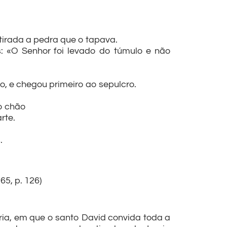
tirada a pedra que o tapava.
s: «O Senhor foi levado do túmulo e não
o, e chegou primeiro ao sepulcro.
o chão
rte.
.
65, p. 126)
ria, em que o santo David convida toda a