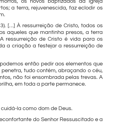
mortos, os novos baptizados da Igreja
os; a terra, rejuvenescida, faz eclodir os
m.
). […] À ressurreição de Cristo, todos os
os aqueles que mantinha presos, a terra
A ressurreição de Cristo é vida para os
a a criação a festejar a ressurreição de
o podemos então pedir aos elementos que
 penetra, tudo contém, abraçando o céu,
mentos, não foi ensombrada pelas trevas. A
 brilha, em toda a parte permanece.
a cuidá-la como dom de Deus.
reconfortante do Senhor Ressuscitado e a