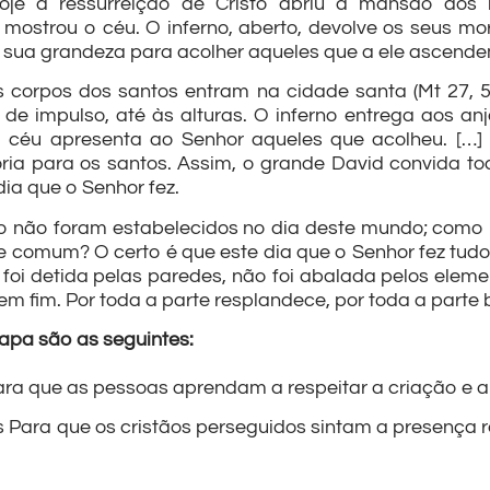
hoje a ressurreição de Cristo abriu a mansão dos 
mostrou o céu. O inferno, aberto, devolve os seus mort
a sua grandeza para acolher aqueles que a ele ascende
s corpos dos santos entram na cidade santa (Mt 27, 53
e impulso, até às alturas. O inferno entrega aos anj
 céu apresenta ao Senhor aqueles que acolheu. […] 
ria para os santos. Assim, o grande David convida tod
 dia que o Senhor fez.
erno não foram estabelecidos no dia deste mundo; com
 comum? O certo é que este dia que o Senhor fez tudo
ão foi detida pelas paredes, não foi abalada pelos ele
sem fim. Por toda a parte resplandece, por toda a parte
Papa são as seguintes:
Para que as pessoas aprendam a respeitar a criação e 
 Para que os cristãos perseguidos sintam a presença 