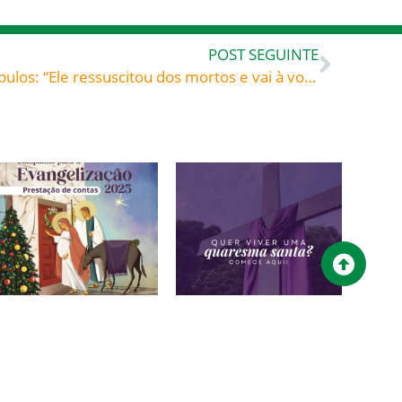
POST SEGUINTE
«Ide depressa dizer aos discípulos: “Ele ressuscitou dos mortos e vai à vossa frente para a Galileia. Lá O vereis.”» (Mt 28,7)
Campanha para a
Quer viver uma
Evangelização 2025 –
QUARESMA SANTA?
Prestação de contas
15/02/2026
28/02/2026