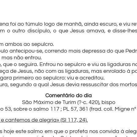
a foi ao túmulo logo de manhã, ainda escuro, e viu re
m o outro discípulo, o que Jesus amava, e disse-lhe
ram ambos ao sepulcro.
ípulo antecipou-se, correndo mais depressa do que Pedr
, mas não entrou.
que o seguira. Entrou no sepulcro e viu as ligaduras n
eça de Jesus, não com as ligaduras, mas enrolado à pa
ara primeiro ao sepulcro: viu e acreditou.
ura, segundo a qual Jesus devia ressuscitar dos mortos
Comentário do dia
São Máximo de Turim (?-c. 420), bispo
53, sobre o salmo 117 ; PL 57, 361 (trad. coll. Migne n° 
e cantemos de alegria» (Sl 117, 24).
 hoje este salmo em que o profeta nos convida à aleg