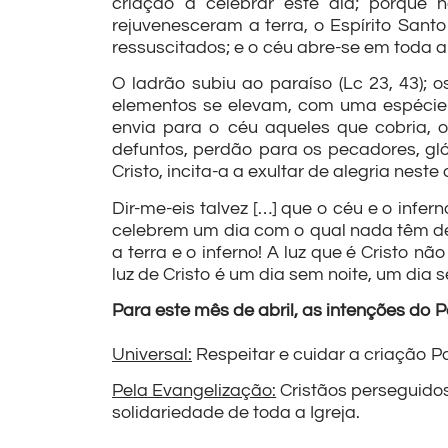
criação a celebrar este dia; porque 
rejuvenesceram a terra, o Espírito Santo 
ressuscitados; e o céu abre-se em toda 
O ladrão subiu ao paraíso (Lc 23, 43); o
elementos se elevam, com uma espécie d
envia para o céu aqueles que cobria, o
defuntos, perdão para os pecadores, gló
Cristo, incita-a a exultar de alegria neste
Dir-me-eis talvez […] que o céu e o inf
celebrem um dia com o qual nada têm de
a terra e o inferno! A luz que é Cristo n
luz de Cristo é um dia sem noite, um dia 
Para este mês de abril, as intenções do 
Universal:
Respeitar e cuidar a criação 
Pela Evangelização:
Cristãos perseguidos
solidariedade de toda a Igreja.