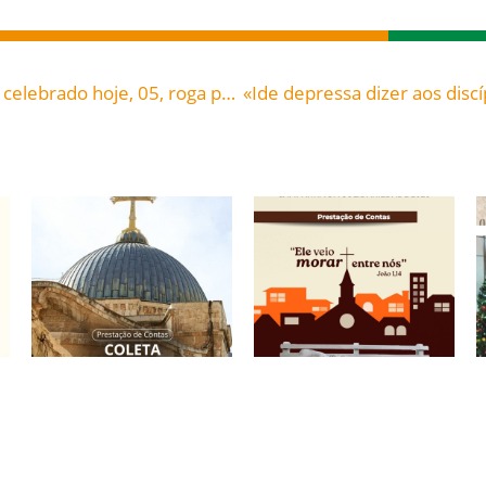
Os santos, nossos amigos: São Vicente Ferrer, celebrado hoje, 05, roga por todos nós!
Prestação de Contas:
Campanha da
Coleta para a Terra
Solidariedade 2026:
Santa 2026.
Prestação de Contas.
12/05/2026
12/05/2026