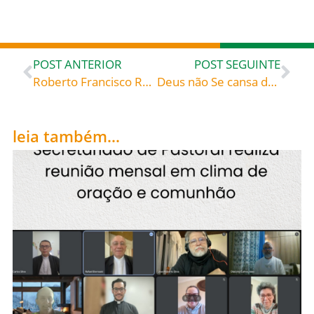
POST ANTERIOR
POST SEGUINTE
Roberto Francisco Rômulo Belarmino veio ao mundo no dia 4 de outubro de 1542, em Montepulciano, Itália. Era filho de pais humildes e católicos de muita fé. Tiveram doze filhos, dos quais seis abraçaram a vida religiosa, tal foi a influência do ambiente cristão que proporcionaram a eles com os seus exemplos: São Roberto Belarmino (1542-1621), celebrado hoje, 17, roga por todos nós!
Deus não Se cansa de nos chamar à conversão – São Basílio (c. 330-379) monge, bispo de Cesareia da Capadócia, doutor da Igreja Grandes Regras monásticas, Prólogo
leia também...