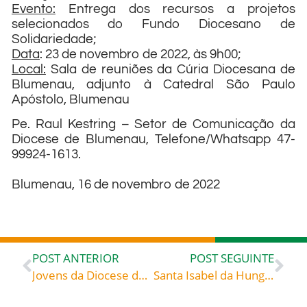
Evento:
Entrega dos recursos a projetos
selecionados do Fundo Diocesano de
Solidariedade;
Data
: 23 de novembro de 2022, às 9h00;
Local:
Sala de reuniões da Cúria Diocesana de
Blumenau, adjunto à Catedral São Paulo
Apóstolo, Blumenau
Pe. Raul Kestring – Setor de Comunicação da
Diocese de Blumenau, Telefone/Whatsapp 47-
99924-1613.
Blumenau, 16 de novembro de 2022
POST ANTERIOR
POST SEGUINTE
Jovens da Diocese de Blumenau celebram o Dia Nacional da Juventude
Santa Isabel da Hungria (1207-1231), celebrada hoje, dia 17 de novembro, roga por todos nós!