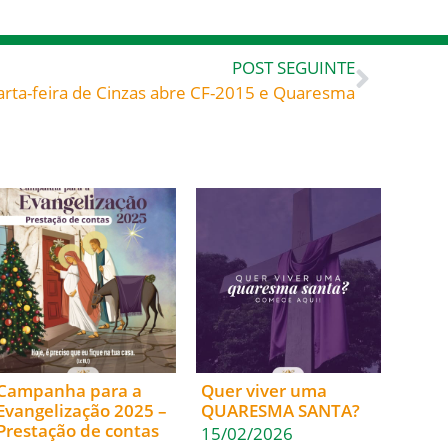
POST SEGUINTE
rta-feira de Cinzas abre CF-2015 e Quaresma
Campanha para a
Quer viver uma
Evangelização 2025 –
QUARESMA SANTA?
Prestação de contas
15/02/2026