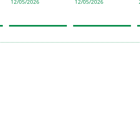
12/05/2026
12/05/2026
(47) 3322-4435
Fale Conosco
Rua Sete de Setembro, 1086
Nome
– Centro
89010-204 – Blumenau – SC
Email
Caixa postal: 222 – CEP
89010-971
Mensagem