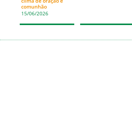
clima de oração e
comunhão
15/06/2026
Acesso Rápido
Em Comunhão
Inicio
Santa Sé
Paróquias
CNBB
Casa de Encontros
CNBB Sul 4
Blog da Diocese
Cáritas Nacional
Álbum de Fotos
Cáritas Blumenau
Solicitação de
Certidão