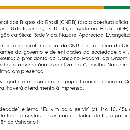
nal dos Bispos do Brasil (CNBB) fará a abertura ofic
as, 18 de fevereiro, às 10h45, na sede, em Brasília (DF)
ação católica: Rede Vida, Nazaré, Aparecida, Evangeliz
Brasília e secretário geral da CNBB, dom Leonardo Ulri
antes do governo e de entidades da sociedade civil.
Sousa; o presidente do Conselho Federal da Ordem 
elho; e a secretária executiva do Conselho Nacional 
firmaram presença.
divulgada a mensagem do papa Francisco para a C
ra, haverá atendimento à imprensa.
iedade” e lema “Eu vim para servir” (cf. Mc 10, 45
 todo o cristão e das comunidades de fé, a partir 
nico Vaticano II.