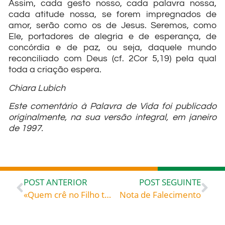
Assim, cada gesto nosso, cada palavra nossa,
cada atitude nossa, se forem impregnados de
amor, serão como os de Jesus. Seremos, como
Ele, portadores de alegria e de esperança, de
concórdia e de paz, ou seja, daquele mundo
reconciliado com Deus (cf. 2Cor 5,19) pela qual
toda a criação espera.
Chiara Lubich
Este comentário à Palavra de Vida foi publicado
originalmente, na sua versão integral, em janeiro
de 1997.
POST ANTERIOR
POST SEGUINTE
«Quem crê no Filho tem a vida eterna, mas quem se nega a crer no Filho não verá a vida» – Santo Ireneu de Lyon (c. 130-c. 208), bispo, teólogo, mártir
Nota de Falecimento