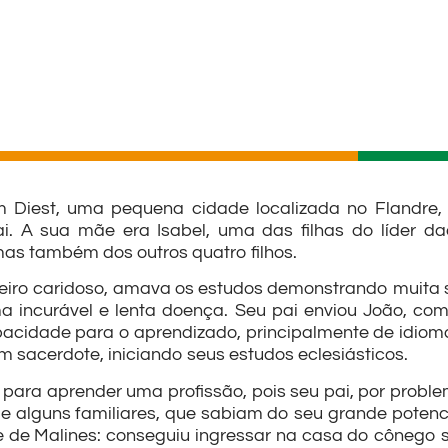
Diest, uma pequena cidade localizada no Flandre, B
. A sua mãe era Isabel, uma das filhas do líder da
as também dos outros quatro filhos.
ro caridoso, amava os estudos demonstrando muita sab
incurável e lenta doença. Seu pai enviou João, com
cidade para o aprendizado, principalmente de idiomas
um sacerdote, iniciando seus estudos eclesiásticos.
ara aprender uma profissão, pois seu pai, por proble
de alguns familiares, que sabiam do seu grande potenc
 de Malines: conseguiu ingressar na casa do cônego s