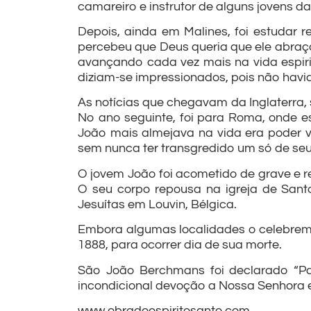
camareiro e instrutor de alguns jovens da
Depois, ainda em Malines, foi estudar r
percebeu que Deus queria que ele abraç
avançando cada vez mais na vida espiri
diziam-se impressionados, pois não havi
As notícias que chegavam da Inglaterra,
No ano seguinte, foi para Roma, onde es
João mais almejava na vida era poder vi
sem nunca ter transgredido um só de se
O jovem João foi acometido de grave e r
O seu corpo repousa na igreja de Santo
Jesuítas em Louvin, Bélgica.
Embora algumas localidades o celebrem 
1888, para ocorrer dia de sua morte.
São João Berchmans foi declarado “Pad
incondicional devoção a Nossa Senhora 
www.obradoespiritosanto.com