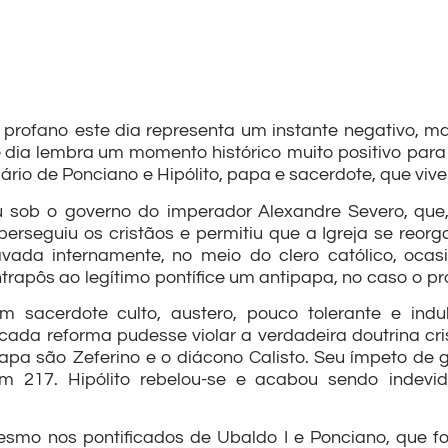
profano este dia representa um instante negativo, m
 dia lembra um momento histórico muito positivo para 
dário de Ponciano e Hipólito, papa e sacerdote, que viv
sob o governo do imperador Alexandre Severo, que,
 perseguiu os cristãos e permitiu que a Igreja se reor
ravada internamente, no meio do clero católico, ocas
rapôs ao legítimo pontífice um antipapa, no caso o pró
um sacerdote culto, austero, pouco tolerante e in
cada reforma pudesse violar a verdadeira doutrina cr
apa são Zeferino e o diácono Calisto. Seu ímpeto de 
m 217. Hipólito rebelou-se e acabou sendo indevi
smo nos pontificados de Ubaldo I e Ponciano, que fo