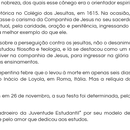
 nobreza, dos quais esse cônego era o orientador espiri
etórica no Colégio dos Jesuítas, em 1615. Na ocasião
asse o carisma da Companhia de Jesus no seu sacerdó
tual, pela caridade, oração e penitência, ingressan
a melhor exemplo do que ele.
 sobre a perseguição contra os jesuítas, não o desan
tudou filosofia e teologia, e lá se destacou como um 
ver na companhia de Jesus, para ingressar na glória de
us ensinamentos.
epentina febre que o levou à morte em apenas seis dia
 Inácio de Loyola, em Roma, Itália. Mas a relíquia 
em 26 de novembro, a sua festa foi determinada, pelo
roeiro da Juventude Estudantil” por seu modelo de
e pelo amor que dedicou aos estudos.