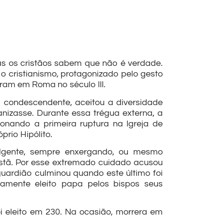
as os cristãos sabem que não é verdade.
o cristianismo, protagonizado pelo gesto
eram em Roma no século III.
 condescendente, aceitou a diversidade
ganizasse. Durante essa trégua externa, a
ionando a primeira ruptura na Igreja de
prio Hipólito.
dulgente, sempre enxergando, ou mesmo
istã. Por esse extremado cuidado acusou
guardião culminou quando este último foi
damente eleito papa pelos bispos seus
i eleito em 230. Na ocasião, morrera em