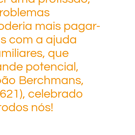
 problemas
poderia mais pagar-
as com a ajuda
amiliares, que
nde potencial,
João Berchmans,
621), celebrado
 todos nós!