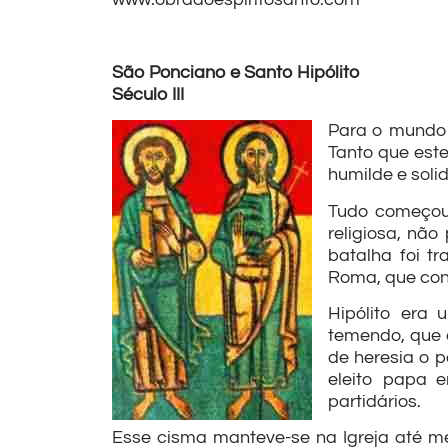
São Ponciano e Santo Hipólito
Século III
Para o mundo 
Tanto que este
humilde e soli
Tudo começou 
religiosa, não
batalha foi t
Roma, que cont
Hipólito era 
temendo, que 
de heresia o p
eleito papa e
partidários.
Esse cisma manteve-se na Igreja até me