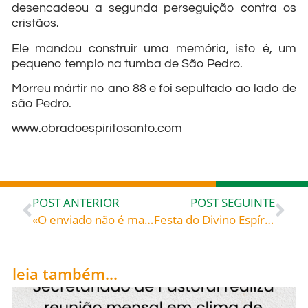
desencadeou a segunda perseguição contra os
cristãos.
Ele mandou construir uma memória, isto é, um
pequeno templo na tumba de São Pedro.
Morreu mártir no ano 88 e foi sepultado ao lado de
são Pedro.
www.obradoespiritosanto.com
POST ANTERIOR
POST SEGUINTE
«O enviado não é mais do que aquele que o envia» – Papa Francisco Exortação apostólica «Evangelii Gaudium / A alegria do evangelho» § 24
Festa do Divino Espírito Santo na Catedral de Blumenau – Confira programação da novenaa
leia também...