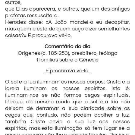
outros,
que Elias aparecera, e outros, que um dos antigos
profetas ressuscitara.
Herodes disse: «A João mandei-o eu decapitar,
mas quem é este de quem ouço dizer semelhantes
coisas?» E procurava vê-lo.
Comentário do dia
Orígenes (c. 185-253), presbítero, teólogo
Homilias sobre o Génesis
E procurava vê-lo.
O sol e a lua iluminam os nossos corpos; Cristo e a
Igreja iluminam os nossos espíritos. Isto é,
iluminam-nos se não formos cegos espirituais.
Porque, do mesmo modo que o sol e a lua não
deixam de derramar a sua claridade sobre os
cegos que, contudo, não podem acolher a luz,
também Cristo envia a sua luz aos nossos
espíritos, mas esta iluminação só tem lugar se a
nossa cegueira não lhe puser obstáculos. Por isso,