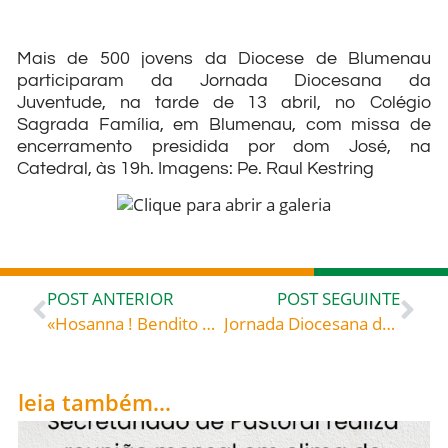
Mais de 500 jovens da Diocese de Blumenau
participaram da Jornada Diocesana da
Juventude, na tarde de 13 abril, no Colégio
Sagrada Família, em Blumenau, com missa de
encerramento presidida por dom José, na
Catedral, às 19h. Imagens: Pe. Raul Kestring
POST ANTERIOR
POST SEGUINTE
«Hosanna ! Bendito o que vem em nome do Senhor! Bendito o Reino que vem!» (Mc 11,9-10) – Papa Francisco
Jornada Diocesana da Juventude – Missa de encerramento na Catedral – Álbum 2
leia também...