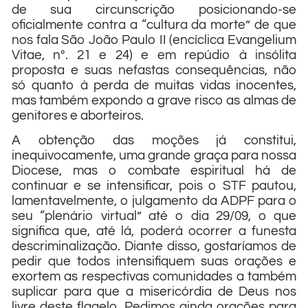
de sua circunscrição posicionando-se
oficialmente contra a “cultura da morte” de que
nos fala São João Paulo II (encíclica Evangelium
Vitae, nº. 21 e 24) e em repúdio à insólita
proposta e suas nefastas consequências, não
só quanto à perda de muitas vidas inocentes,
mas também expondo a grave risco as almas de
genitores e aborteiros.
A obtenção das moções já constitui,
inequivocamente, uma grande graça para nossa
Diocese, mas o combate espiritual há de
continuar e se intensificar, pois o STF pautou,
lamentavelmente, o julgamento da ADPF para o
seu “plenário virtual” até o dia 29/09, o que
significa que, até lá, poderá ocorrer a funesta
descriminalização. Diante disso, gostaríamos de
pedir que todos intensifiquem suas orações e
exortem as respectivas comunidades a também
suplicar para que a misericórdia de Deus nos
livre deste flagelo. Pedimos ainda orações para